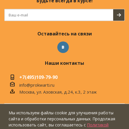
Будьте всегда в курсе!
Оставайтесь на связи
Наши контакты
+7(495)109-79-90
info@prokwarti.ru
Москва, ул. Азовская, д.24, к.3, 2 этаж
Мы используем файлы cookie для улучшения работы
© 2026 Магазин современного интерьера
сайта и обработки персональных данных. Продолжая
"ПроКвартиРу"
использовать сайт, вы соглашаетесь с
Политикой