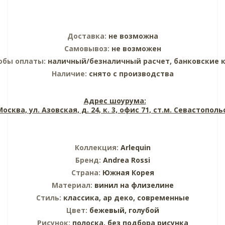
Доставка:
не возможна
Самовывоз:
не возможен
обы оплаты:
наличный/безналичный расчет, банковские 
Наличие:
снято с производства
Адрес шоурума:
 Москва, ул. Азовская, д. 24, к. 3, офис 71, ст.м. Севастопол
Коллекция:
Arlequin
Бренд:
Andrea Rossi
Страна:
Южная Корея
Материал:
винил на флизелине
Стиль:
классика,
ар деко,
современные
Цвет:
бежевый,
голубой
Рисунок:
полоска,
без подбора рисунка