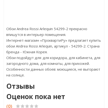
на:Германия
Страна:Китай
С
р:1380x157x10
Размер:138х18х2000
Раз
Обои Andrea Rossi Arlequin 54299-2 прекрасно
впишутся в интерьер помещения.
Интернет-магазин «ПроквартиРу» предлагает купить
обои Andrea Rossi Arlequin, артикул - 54299-2. Страна
бренда - Южная Корея.
Обои подойдут для: для коридора, для кабинета, для
загородного дома, для комнаты, для прихожей.
Особенности данных обоев: моющиеся, не выгорают
на солнце.
Отзывы
Оценок пока нет
(0)