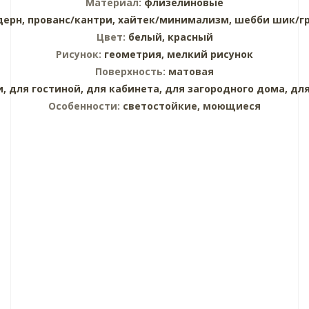
Материал:
флизелиновые
дерн,
прованс/кантри,
хайтек/минимализм,
шебби шик/г
Цвет:
белый,
красный
Рисунок:
геометрия,
мелкий рисунок
Поверхность:
матовая
и,
для гостиной,
для кабинета,
для загородного дома,
для
Особенности:
светостойкие, моющиеся