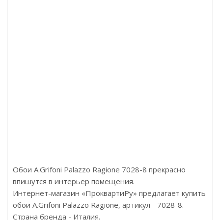
WP0230-06
Артикул:G78515
Артикул:23653
5710р
Цена:6360р
Цена:5889р
д:Aura
Бренд:Aura
Бренд:Parato
:Англия
Страна:Англия
Страна:Италия
,53х10,05
Размер:0,53х10,05
Размер:0,53 х 10,05
Обои A.Grifoni Palazzo Ragione 7028-8 прекрасно
впишутся в интерьер помещения.
Интернет-магазин «ПроквартиРу» предлагает купить
обои A.Grifoni Palazzo Ragione, артикул - 7028-8.
Страна бренда - Италия.