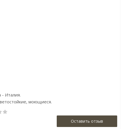
:5058-4
Артикул:SV2601
5400р
Цена:8290р
do Bartalucci
Бренд:York
:Италия
Страна:Америка
,06x10,05
Размер:0.68x8.2
 - Италия.
светостойкие, моющиеся.
Оставить отзыв