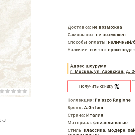
Доставка:
не возможна
Самовывоз:
не возможен
Способы оплаты:
наличный/б
Наличие:
снято с производс
Адрес шоурума:
г. Москва, ул. Азовская, д. 2
Получить скидку
Коллекция:
Palazzo Ragione
Бренд:
A.Grifoni
Страна:
Италия
5-3
Материал:
флизелиновые
Стиль:
классика,
модерн,
ха
современные