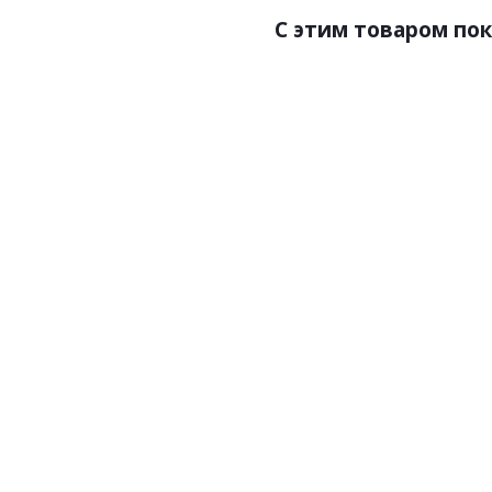
C этим товаром по
Артикул:Madeira Grey з