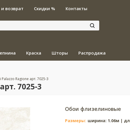
 и возврат
Скидки %
Контакты
епнина
Краска
Шторы
Распродажа
i Palazzo Ragione арт. 7025-3
арт. 7025-3
Обои флизелиновые
Размеры:
ширина: 1.06м | дл