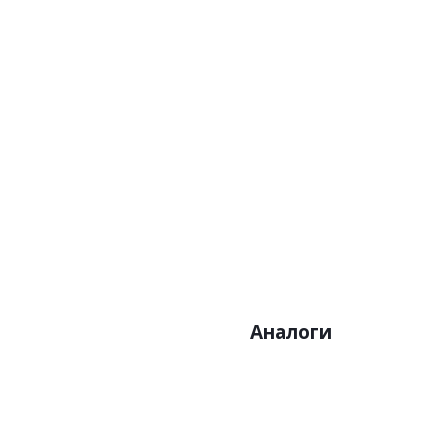
Артикул:7028-2
Арти
Цена:6000р
Це
Бренд:A.Grifoni
Бр
Страна:Италия
Ст
Размер:1,06х10
Ра
Аналоги