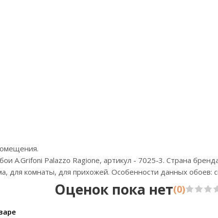
Артикул
Цена:
Бренд:Bernar
Страна
Размер:1
 помещения.
 A.Grifoni Palazzo Ragione, артикул - 7025-3. Страна бренда
ма, для комнаты, для прихожей. Особенности данных обоев: 
Оценок пока нет
(0)
варе