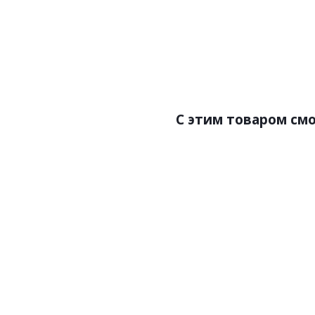
Цена:7240.00р/м2
Бренд:Corkstyle
Страна:Швейцария
Размер:915x305x10.5
С этим товаром см