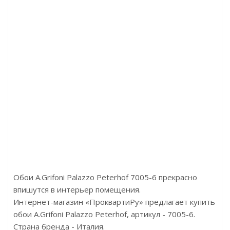
Артикул:AM9 020
Артикул:23678
Артику
Цена:6160р
Цена:5889р
Це
Бренд:Milassa
Бренд:Parato
Бр
Страна:Россия
Страна:Италия
Ст
Размер:1х10,05
Размер:0,53 х 10,05
Раз
Обои A.Grifoni Palazzo Peterhof 7005-6 прекрасно
впишутся в интерьер помещения.
Интернет-магазин «ПроквартиРу» предлагает купить
обои A.Grifoni Palazzo Peterhof, артикул - 7005-6.
Страна бренда - Италия.