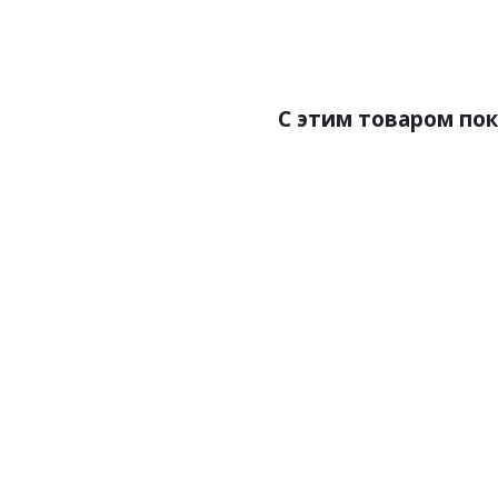
Страна:Италия
Ст
Размер:0,53х10,05
Раз
C этим товаром по