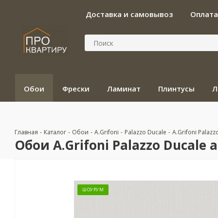
Доставка и самовывоз
Оплата
Обои
Фрески
Ламинат
Плинтусы
Л
Главная
-
Каталог
-
Обои
-
A.Grifoni
-
Palazzo Ducale
-
A.Grifoni Palazz
Обои A.Grifoni Palazzo Ducale а
ШОУРУМ