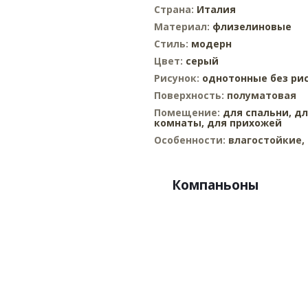
Страна:
Италия
Материал:
флизелиновые
Стиль:
модерн
Цвет:
серый
Рисунок:
однотонные без ри
Поверхность:
полуматовая
Помещение:
для спальни,
дл
комнаты,
для прихожей
Особенности:
влагостойкие,
Компаньоны