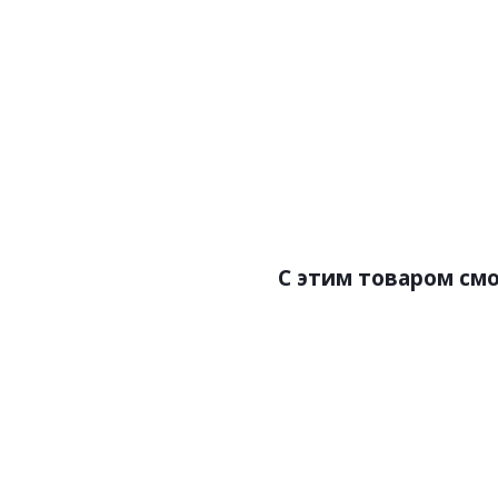
Артикул:Oak Creme клее
Цена:6350.00р/м2
Бренд:Corkstyle
Страна:Швейцария
Размер:915x305x6
С этим товаром см