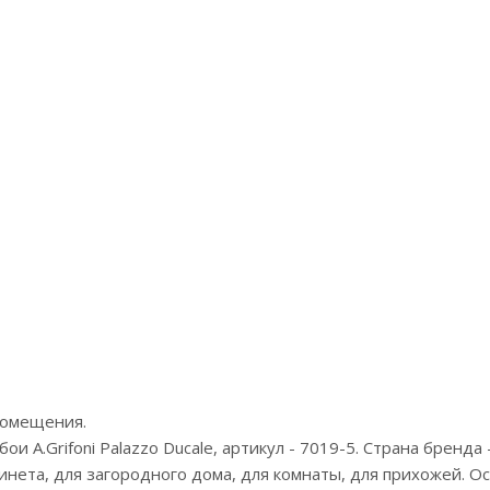
Артикул:KM6502
А
Цена:5867р
Бренд:Kerama Marazzi
Брен
Страна:Россия
Размер:1,06х10,05
 помещения.
 A.Grifoni Palazzo Ducale, артикул - 7019-5. Страна бренда 
бинета, для загородного дома, для комнаты, для прихожей. 