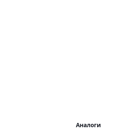
Артикул:7011-1
Арти
Цена:6000р
Це
Бренд:A.Grifoni
Бре
Страна:Италия
Стр
Размер:1,06х10,05
Разме
Аналоги