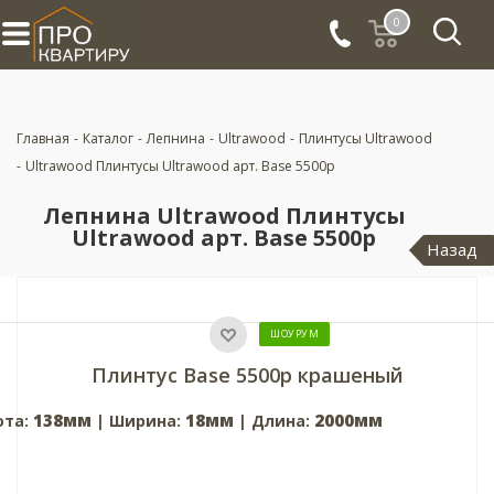
0
Главная
-
Каталог
-
Лепнина
-
Ultrawood
-
Плинтусы Ultrawood
-
Ultrawood Плинтусы Ultrawood арт. Base 5500p
Лепнина Ultrawood Плинтусы
Ultrawood арт. Base 5500p
Назад
ШОУРУМ
Плинтус Base 5500p крашеный
138мм
18мм
2000мм
ота:
| Ширина:
| Длина: