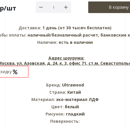
р
/шт
В корзину
Доставка:
1 день (от 30 тысяч бесплатно)
обы оплаты:
наличный/безналичный расчет, банковские 
Наличие:
есть в наличии
Адрес шоурума:
 Москва, ул. Азовская, д. 24, к. 3, офис 71, ст.м. Севастопол
скидку
Бренд:
Ultrawood
Страна:
Китай
Материал:
эко-материал ЛДФ
Цвет:
белый
Рисунок:
гладкий
Поверхность: