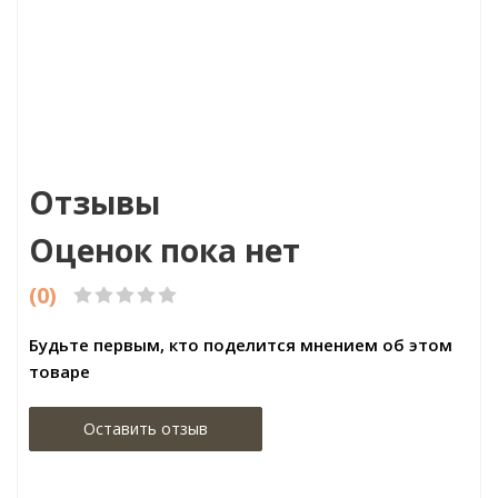
350.00р/м2
Цена:292.00р
Цена:171
д:Corkstyle
Бренд:Orac
Бренд:Dec
а:Швейцария
Страна:Бельгия
Страна:
р:915x305x6
Размер:40х40х2000
Размер:30x
Отзывы
Оценок пока нет
(0)
Будьте первым, кто поделится мнением об этом
товаре
Оставить отзыв