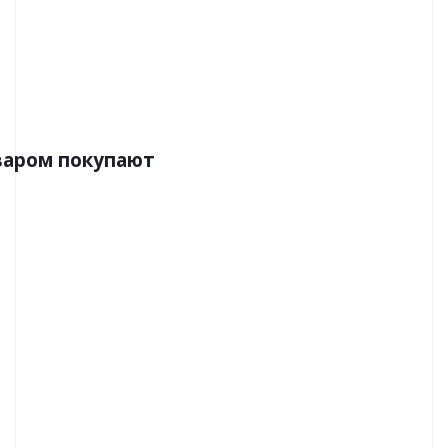
Бренд:Европласт
Страна:Россия
Размер:120х55х2000
варом покупают