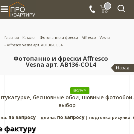
0
Главная
-
Каталог
-
Фотопанно и фрески
-
Affresco
-
Vesna
-
Affresco Vesna арт. AB136-COL4
Фотопанно и фрески Affresco
Vesna арт. AB136-COL4
Назад
ШОУРУМ
штукатурке, бесшовные обои, шовные фотообои.
выбор
по запросу
по запросу
на:
| длина:
| подгонка рисунка:
 фактуру