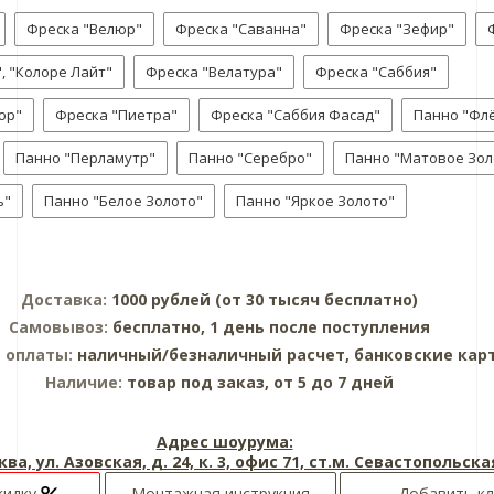
Фреска "Велюр"
Фреска "Саванна"
Фреска "Зефир"
, "Колоре Лайт"
Фреска "Велатура"
Фреска "Саббия"
юр"
Фреска "Пиетра"
Фреска "Саббия Фасад"
Панно "Фл
Панно "Перламутр"
Панно "Серебро"
Панно "Матовое Зол
ь"
Панно "Белое Золото"
Панно "Яркое Золото"
Доставка:
1000 рублей (от 30 тысяч бесплатно)
Самовывоз:
бесплатно, 1 день после поступления
 оплаты:
наличный/безналичный расчет, банковские кар
Наличие:
товар под заказ, от 5 до 7 дней
Адрес шоурума:
ква, ул. Азовская, д. 24, к. 3, офис 71, ст.м. Севастопольска
кидку
Монтажная инструкция
Добавить к