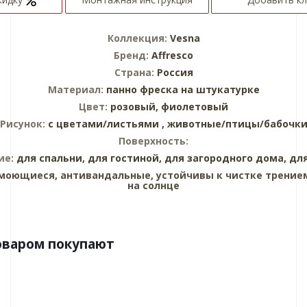
Коллекция:
Vesna
Бренд:
Affresco
Страна:
Россия
Материал:
панно
фреска на штукатурке
Цвет:
розовый,
фиолетовый
Рисунок:
с цветами/листьями ,
животные/птицы/бабочк
Поверхность:
ие:
для спальни,
для гостиной,
для загородного дома,
дл
моющиеся, антивандальные, устойчивы к чистке трением
на солнце
оваром покупают