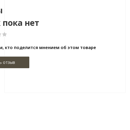
ы
 пока нет
м, кто поделится мнением об этом товаре
ь отзыв