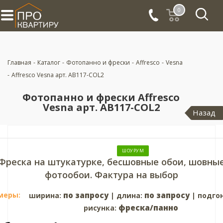
0
Главная
-
Каталог
-
Фотопанно и фрески
-
Affresco
-
Vesna
-
Affresco Vesna арт. AB117-COL2
Фотопанно и фрески Affresco
Vesna арт. AB117-COL2
Назад
ШОУРУМ
Фреска на штукатурке, бесшовные обои, шовны
фотообои. Фактура на выбор
меры:
по запросу
по запросу
ширина:
| длина:
| подго
фреска/панно
рисунка: