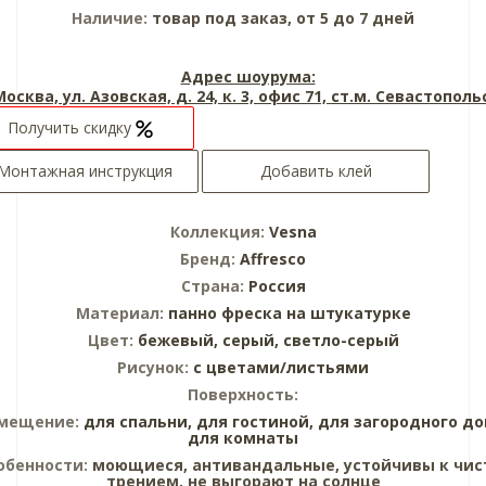
Наличие:
товар под заказ, от 5 до 7 дней
Адрес шоурума:
 Москва, ул. Азовская, д. 24, к. 3, офис 71, ст.м. Севастопол
Получить скидку
Монтажная инструкция
Добавить клей
Коллекция:
Vesna
Бренд:
Affresco
Страна:
Россия
Материал:
панно
фреска на штукатурке
Цвет:
бежевый,
серый,
светло-серый
Рисунок:
с цветами/листьями
Поверхность:
мещение:
для спальни,
для гостиной,
для загородного до
для комнаты
обенности:
моющиеся, антивандальные, устойчивы к чис
трением, не выгорают на солнце