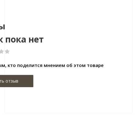
80х159х10
Размер:635х127х4
ы
 пока нет
ым, кто поделится мнением об этом товаре
ть отзыв