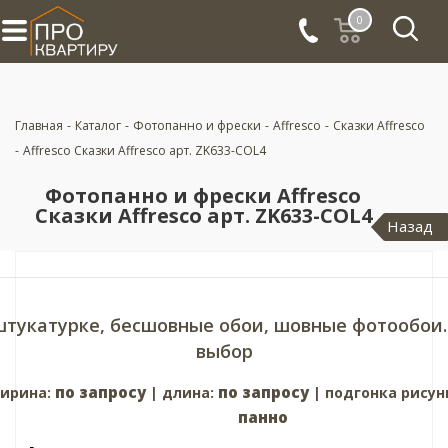
0
Главная
-
Каталог
-
Фотопанно и фрески
-
Affresco
-
Сказки Affresco
-
Affresco Сказки Affresco арт. ZK633-COL4
Фотопанно и фрески Affresco
Сказки Affresco арт. ZK633-COL4
Назад
штукатурке, бесшовные обои, шовные фотообои.
выбор
по запросу
по запросу
ирина:
| длина:
| подгонка рисун
панно