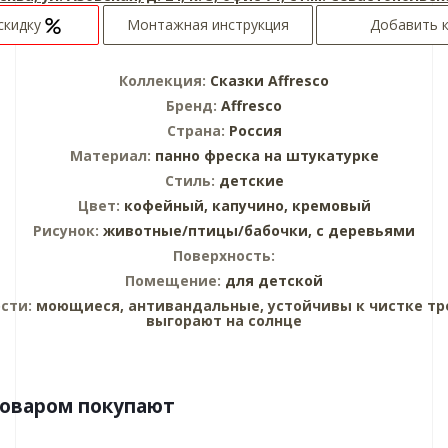
скидку
Монтажная инструкция
Добавить 
Коллекция:
Сказки Affresco
Бренд:
Affresco
Страна:
Россия
Материал:
панно
фреска на штукатурке
Стиль:
детские
Цвет:
кофейный,
капучино,
кремовый
Рисунок:
животные/птицы/бабочки,
с деревьями
Поверхность:
Помещение:
для детской
сти:
моющиеся, антивандальные, устойчивы к чистке тр
выгорают на солнце
товаром покупают