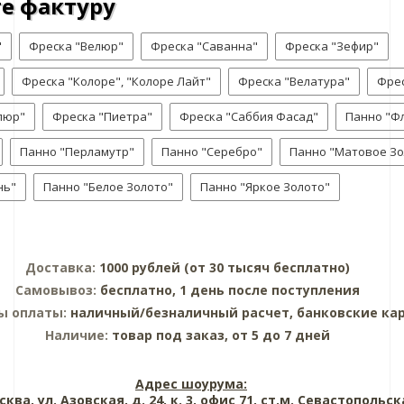
е фактуру
"
Фреска "Велюр"
Фреска "Саванна"
Фреска "Зефир"
Фреска "Колоре", "Колоре Лайт"
Фреска "Велатура"
Фрес
люр"
Фреска "Пиетра"
Фреска "Саббия Фасад"
Панно "Ф
Панно "Перламутр"
Панно "Серебро"
Панно "Матовое Зо
нь"
Панно "Белое Золото"
Панно "Яркое Золото"
Доставка:
1000 рублей (от 30 тысяч бесплатно)
Самовывоз:
бесплатно, 1 день после поступления
ы оплаты:
наличный/безналичный расчет, банковские ка
Наличие:
товар под заказ, от 5 до 7 дней
Адрес шоурума:
сква, ул. Азовская, д. 24, к. 3, офис 71, ст.м. Севастопольск