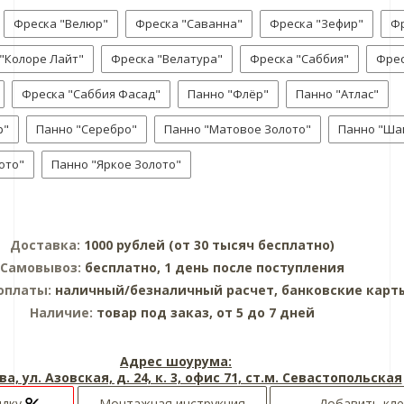
Фреска "Велюр"
Фреска "Саванна"
Фреска "Зефир"
Фр
 "Колоре Лайт"
Фреска "Велатура"
Фреска "Саббия"
Фрес
Фреска "Саббия Фасад"
Панно "Флёр"
Панно "Атлас"
р"
Панно "Серебро"
Панно "Матовое Золото"
Панно "Ша
ото"
Панно "Яркое Золото"
Доставка:
1000 рублей (от 30 тысяч бесплатно)
Самовывоз:
бесплатно, 1 день после поступления
оплаты:
наличный/безналичный расчет, банковские карт
Наличие:
товар под заказ, от 5 до 7 дней
Адрес шоурума:
ва, ул. Азовская, д. 24, к. 3, офис 71, ст.м. Севастопольская
идку
Монтажная инструкция
Добавить кле