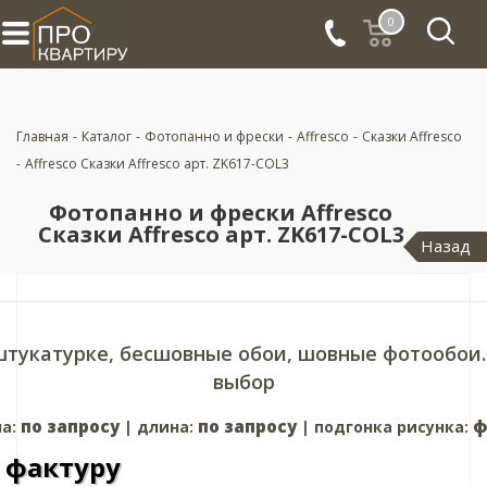
0
Главная
-
Каталог
-
Фотопанно и фрески
-
Affresco
-
Сказки Affresco
-
Affresco Сказки Affresco арт. ZK617-COL3
Фотопанно и фрески Affresco
Сказки Affresco арт. ZK617-COL3
Назад
штукатурке, бесшовные обои, шовные фотообои.
выбор
по запросу
по запросу
ф
а:
| длина:
| подгонка рисунка:
 фактуру