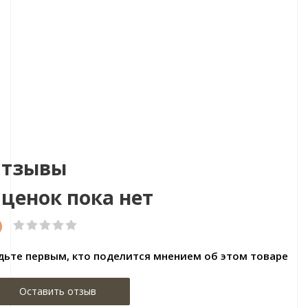
Артикул:Плитка кварц-виниловая SPC 4206 Дуб
Имперский
Цена:1860.00р/м2
Бренд:Respect Floor
Страна:Китай
Размер:1220х184х5
тзывы
ценок пока нет
)
дьте первым, кто поделится мнением об этом товаре
Оставить отзыв