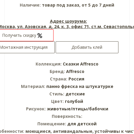
Наличие:
товар под заказ, от 5 до 7 дней
Адрес шоурума:
 Москва, ул. Азовская, д. 24, к. 3, офис 71, ст.м. Севастопол
Получить скидку
Монтажная инструкция
Добавить клей
Коллекция:
Сказки Affresco
Бренд:
Affresco
Страна:
Россия
Материал:
панно
фреска на штукатурке
Стиль:
детские
Цвет:
голубой
Рисунок:
животные/птицы/бабочки
Поверхность:
Помещение:
для детской
обенности:
моющиеся, антивандальные, устойчивы к чис