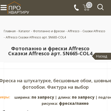
0
Главная
-
Каталог
-
Фотопанно и фрески
-
Affresco
-
Сказки Affresco
-
Affresco Сказки Affresco арт. SN665-COL4
Фотопанно и фрески Affresco
Сказки Affresco арт. SN665-COL4
Назад
Фреска на штукатурке, бесшовные обои, шовны
фотообои. Фактура на выбор
меры:
по запросу
по запросу
ширина:
| длина:
| подго
фреска/панно
рисунка: