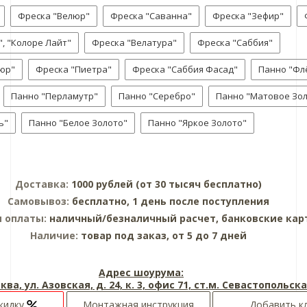
Фреска "Велюр"
Фреска "Саванна"
Фреска "Зефир"
, "Колоре Лайт"
Фреска "Велатура"
Фреска "Саббия"
юр"
Фреска "Пиетра"
Фреска "Саббия Фасад"
Панно "Фл
Панно "Перламутр"
Панно "Серебро"
Панно "Матовое Зо
ь"
Панно "Белое Золото"
Панно "Яркое Золото"
Доставка:
1000 рублей (от 30 тысяч бесплатно)
Самовывоз:
бесплатно, 1 день после поступления
ы оплаты:
наличный/безналичный расчет, банковские кар
Наличие:
товар под заказ, от 5 до 7 дней
Адрес шоурума:
ква, ул. Азовская, д. 24, к. 3, офис 71, ст.м. Севастопольск
кидку
Монтажная инструкция
Добавить к