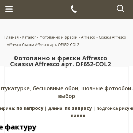
Главная
-
Каталог
-
Фотопанно и фрески
-
Affresco
-
Сказки Affresco
-
Affresco Сказки Affresco арт. OF652-COL2
Фотопанно и фрески Affresco
Сказки Affresco арт. OF652-COL2
штукатурке, бесшовные обои, шовные фотообои.
выбор
по запросу
по запросу
ирина:
| длина:
| подгонка рисун
панно
е фактуру