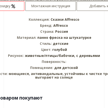
скидку
Монтажная инструкция
Добавить 
Коллекция:
Сказки Affresco
Бренд:
Affresco
Страна:
Россия
Материал:
панно
фреска на штукатурке
Стиль:
детские
Цвет:
голубой
Рисунок:
животные/птицы/бабочки,
с деревьями
Поверхность:
Помещение:
для детской
сти:
моющиеся, антивандальные, устойчивы к чистке тр
выгорают на солнце
товаром покупают