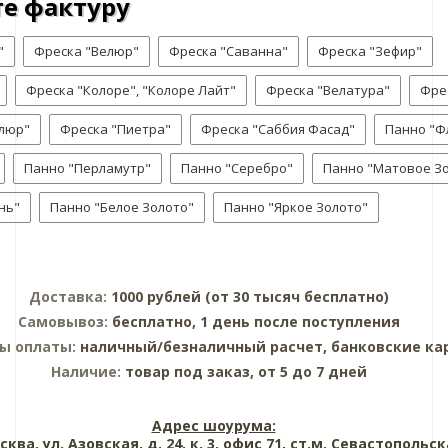
е фактуру
"
Фреска "Велюр"
Фреска "Саванна"
Фреска "Зефир"
Фреска "Колоре", "Колоре Лайт"
Фреска "Велатура"
Фре
люр"
Фреска "Пиетра"
Фреска "Саббия Фасад"
Панно "Ф
Панно "Перламутр"
Панно "Серебро"
Панно "Матовое З
нь"
Панно "Белое Золото"
Панно "Яркое Золото"
Доставка:
1000 рублей (от 30 тысяч бесплатно)
Самовывоз:
бесплатно, 1 день после поступления
ы оплаты:
наличный/безналичный расчет, банковские ка
Наличие:
товар под заказ, от 5 до 7 дней
Адрес шоурума:
сква, ул. Азовская, д. 24, к. 3, офис 71, ст.м. Севастопольс