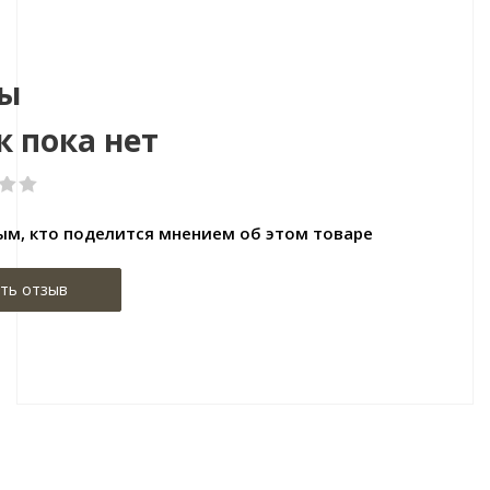
х2700
Размер:1380x244x8
Ра
ы
 пока нет
ым, кто поделится мнением об этом товаре
ть отзыв