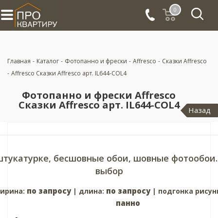
0
Главная
-
Каталог
-
Фотопанно и фрески
-
Affresco
-
Сказки Affresco
-
Affresco Сказки Affresco арт. IL644-COL4
Фотопанно и фрески Affresco
Сказки Affresco арт. IL644-COL4
Назад
штукатурке, бесшовные обои, шовные фотообои.
выбор
по запросу
по запросу
ирина:
| длина:
| подгонка рисун
панно