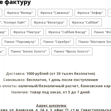
е фактуру
Фреска "Велюр"
Фреска "Саванна"
Фреска "Зефир"
", "Колоре Лайт"
Фреска "Велатура"
Фреска "Саббия"
люр"
Фреска "Пиетра"
Фреска "Саббия Фасад"
Панно "Фл
Панно "Перламутр"
Панно "Серебро"
Панно "Матовое Зо
ь"
Панно "Белое Золото"
Панно "Яркое Золото"
Доставка:
1000 рублей (от 30 тысяч бесплатно)
Самовывоз:
бесплатно, 1 день после поступления
ы оплаты:
наличный/безналичный расчет, банковские ка
Наличие:
товар под заказ, от 5 до 7 дней
Адрес шоурума:
сква, ул. Азовская, д. 24, к. 3, офис 71, ст.м. Севастопольск