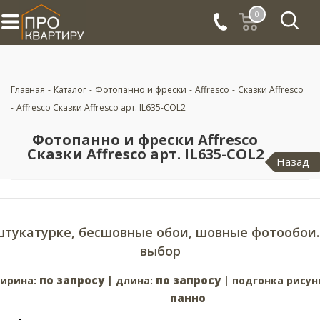
0
Главная
-
Каталог
-
Фотопанно и фрески
-
Affresco
-
Сказки Affresco
-
Affresco Сказки Affresco арт. IL635-COL2
Фотопанно и фрески Affresco
Сказки Affresco арт. IL635-COL2
Назад
штукатурке, бесшовные обои, шовные фотообои.
выбор
по запросу
по запросу
ирина:
| длина:
| подгонка рисун
панно