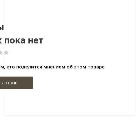
азмер:1220х183х4
Размер:82х17х2400
ы
 пока нет
м, кто поделится мнением об этом товаре
ь отзыв