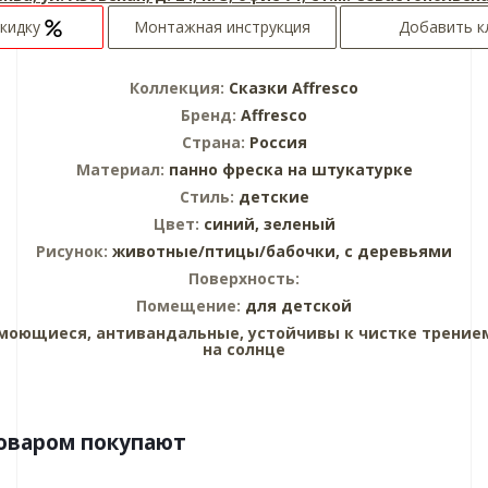
скидку
Монтажная инструкция
Добавить к
Коллекция:
Сказки Affresco
Бренд:
Affresco
Страна:
Россия
Материал:
панно
фреска на штукатурке
Стиль:
детские
Цвет:
синий,
зеленый
Рисунок:
животные/птицы/бабочки,
с деревьями
Поверхность:
Помещение:
для детской
моющиеся, антивандальные, устойчивы к чистке трением
на солнце
товаром покупают