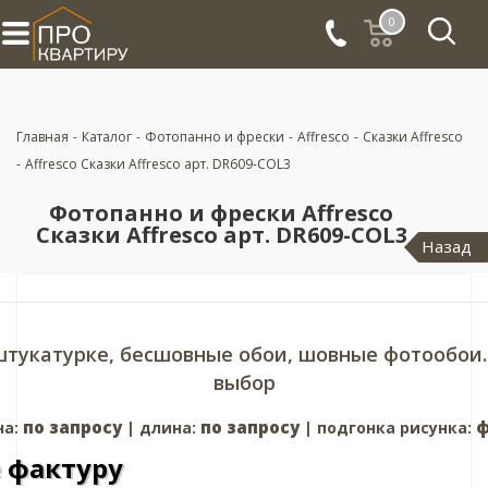
0
Главная
-
Каталог
-
Фотопанно и фрески
-
Affresco
-
Сказки Affresco
-
Affresco Сказки Affresco арт. DR609-COL3
Фотопанно и фрески Affresco
Сказки Affresco арт. DR609-COL3
Назад
штукатурке, бесшовные обои, шовные фотообои.
выбор
по запросу
по запросу
ф
на:
| длина:
| подгонка рисунка:
 фактуру