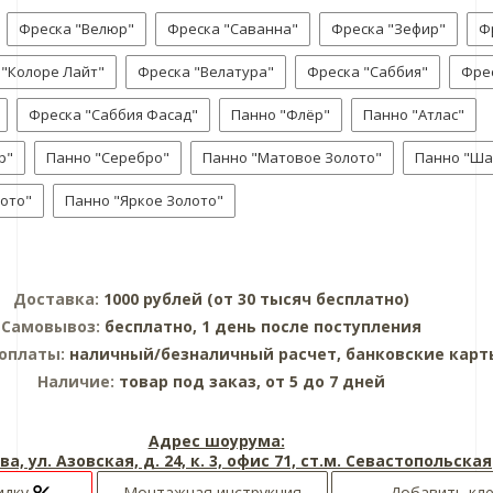
Фреска "Велюр"
Фреска "Саванна"
Фреска "Зефир"
Ф
 "Колоре Лайт"
Фреска "Велатура"
Фреска "Саббия"
Фре
Фреска "Саббия Фасад"
Панно "Флёр"
Панно "Атлас"
р"
Панно "Серебро"
Панно "Матовое Золото"
Панно "Ша
ото"
Панно "Яркое Золото"
Доставка:
1000 рублей (от 30 тысяч бесплатно)
Самовывоз:
бесплатно, 1 день после поступления
оплаты:
наличный/безналичный расчет, банковские карт
Наличие:
товар под заказ, от 5 до 7 дней
Адрес шоурума:
ва, ул. Азовская, д. 24, к. 3, офис 71, ст.м. Севастопольская
идку
Монтажная инструкция
Добавить кл