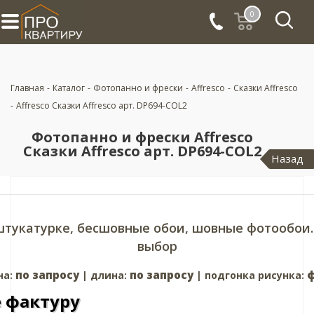
0
Главная
-
Каталог
-
Фотопанно и фрески
-
Affresco
-
Сказки Affresco
-
Affresco Сказки Affresco арт. DP694-COL2
Фотопанно и фрески Affresco
Сказки Affresco арт. DP694-COL2
Назад
штукатурке, бесшовные обои, шовные фотообои.
выбор
по запросу
по запросу
ф
на:
| длина:
| подгонка рисунка:
 фактуру