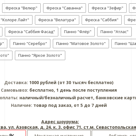
Фреска "Велюр"
Фреска "Саванна"
Фреска "Зефир"
Ф
 "Колоре Лайт"
Фреска "Велатура"
Фреска "Саббия"
Фре
Фреска "Саббия Фасад"
Панно "Флёр"
Панно "Атлас"
р"
Панно "Серебро"
Панно "Матовое Золото"
Панно "Ш
лото"
Панно "Яркое Золото"
Доставка:
1000 рублей (от 30 тысяч бесплатно)
Самовывоз:
бесплатно, 1 день после поступления
 оплаты:
наличный/безналичный расчет, банковские кар
Наличие:
товар под заказ, от 5 до 7 дней
Адрес шоурума:
ва, ул. Азовская, д. 24, к. 3, офис 71, ст.м. Севастопольска
идку
Монтажная инструкция
Добавить кл