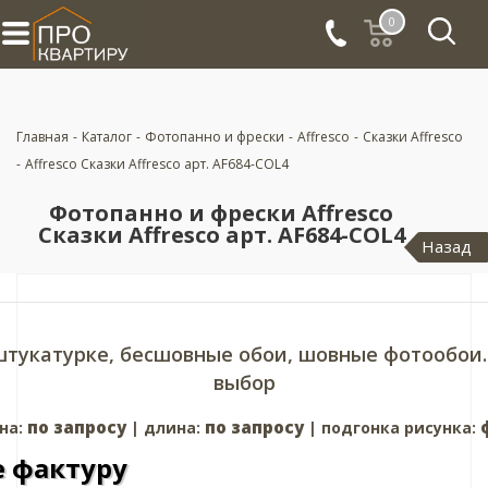
0
Главная
-
Каталог
-
Фотопанно и фрески
-
Affresco
-
Сказки Affresco
-
Affresco Сказки Affresco арт. AF684-COL4
Фотопанно и фрески Affresco
Сказки Affresco арт. AF684-COL4
Назад
штукатурке, бесшовные обои, шовные фотообои.
выбор
по запросу
по запросу
на:
| длина:
| подгонка рисунка:
 фактуру