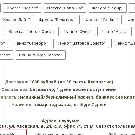
Фреска "Велюр"
Фреска "Саванна"
Фреска "Зефир"
Ф
, "Колоре Лайт"
Фреска "Велатура"
Фреска "Саббия"
Фре
Фреска "Саббия Фасад"
Панно "Флёр"
Панно "Атлас"
тр"
Панно "Серебро"
Панно "Матовое Золото"
Панно "Ш
лото"
Панно "Яркое Золото"
Доставка:
1000 рублей (от 30 тысяч бесплатно)
Самовывоз:
бесплатно, 1 день после поступления
 оплаты:
наличный/безналичный расчет, банковские кар
Наличие:
товар под заказ, от 5 до 7 дней
Адрес шоурума:
ква, ул. Азовская, д. 24, к. 3, офис 71, ст.м. Севастопольска
кидку
Монтажная инструкция
Добавить кл