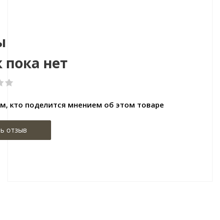
Размер:
Размер:1
ы
 пока нет
м, кто поделится мнением об этом товаре
ь отзыв