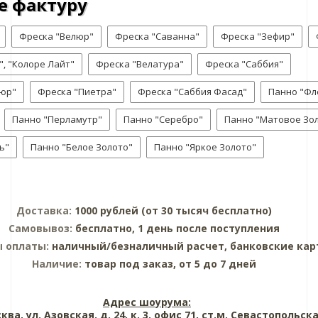
е фактуру
Фреска "Велюр"
Фреска "Саванна"
Фреска "Зефир"
, "Колоре Лайт"
Фреска "Велатура"
Фреска "Саббия"
люр"
Фреска "Пиетра"
Фреска "Саббия Фасад"
Панно "Фл
Панно "Перламутр"
Панно "Серебро"
Панно "Матовое Зо
ь"
Панно "Белое Золото"
Панно "Яркое Золото"
Доставка:
1000 рублей (от 30 тысяч бесплатно)
Самовывоз:
бесплатно, 1 день после поступления
ы оплаты:
наличный/безналичный расчет, банковские ка
Наличие:
товар под заказ, от 5 до 7 дней
Адрес шоурума:
сква, ул. Азовская, д. 24, к. 3, офис 71, ст.м. Севастопольск