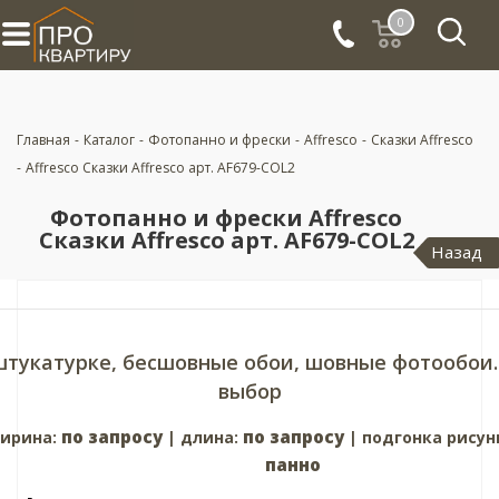
0
Главная
-
Каталог
-
Фотопанно и фрески
-
Affresco
-
Сказки Affresco
-
Affresco Сказки Affresco арт. AF679-COL2
Фотопанно и фрески Affresco
Сказки Affresco арт. AF679-COL2
Назад
штукатурке, бесшовные обои, шовные фотообои.
выбор
по запросу
по запросу
ирина:
| длина:
| подгонка рисун
панно