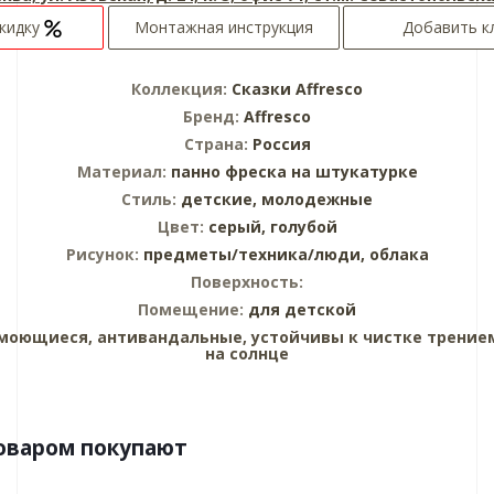
скидку
Монтажная инструкция
Добавить к
Коллекция:
Сказки Affresco
Бренд:
Affresco
Страна:
Россия
Материал:
панно
фреска на штукатурке
Стиль:
детские,
молодежные
Цвет:
серый,
голубой
Рисунок:
предметы/техника/люди,
облака
Поверхность:
Помещение:
для детской
моющиеся, антивандальные, устойчивы к чистке трением
на солнце
товаром покупают