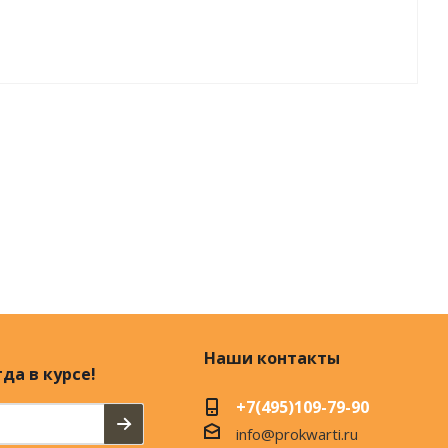
Наши контакты
да в курсе!
+7(495)109-79-90
info@prokwarti.ru