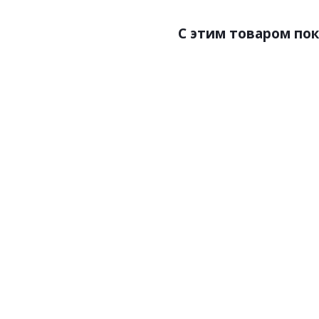
C этим товаром по
Артикул:Плитка кварц-в