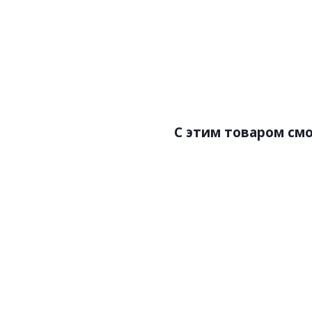
Цена:
Бре
Ст
Разм
С этим товаром см