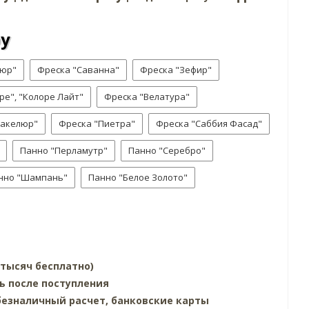
ру
люр"
Фреска "Саванна"
Фреска "Зефир"
ре", "Колоре Лайт"
Фреска "Велатура"
ракелюр"
Фреска "Пиетра"
Фреска "Саббия Фасад"
Панно "Перламутр"
Панно "Серебро"
нно "Шампань"
Панно "Белое Золото"
0 тысяч бесплатно)
ь после поступления
езналичный расчет, банковские карты