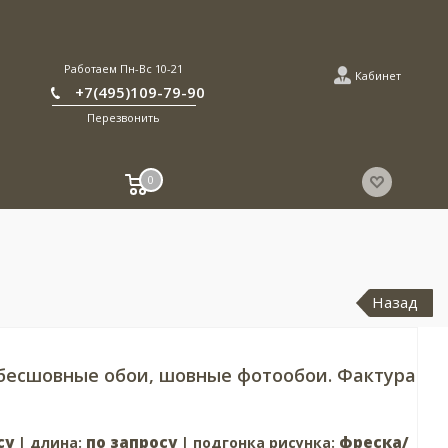
Работаем Пн-Вс 10-21
Кабинет
+7(495)109-79-90
Перезвонить
0
Назад
 бесшовные обои, шовные фотообои. Фактура
су
по запросу
фреска/
| длина:
| подгонка рисунка: