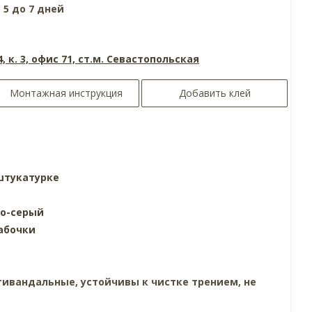
 5 до 7 дней
4, к. 3, офис 71, ст.м. Севастопольская
Монтажная инструкция
Добавить клей
штукатурке
ло-серый
абочки
ивандальные, устойчивы к чистке трением, не