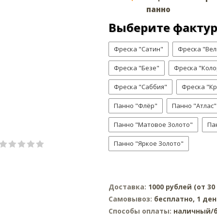
панно
Выберите факту
Фреска "Сатин"
Фреска "Ве
Фреска "Безе"
Фреска "Коло
Фреска "Саббия"
Фреска "К
Панно "Флёр"
Панно "Атлас"
Панно "Матовое Золото"
Па
Панно "Яркое Золото"
Доставка:
1000 рублей (от 3
Самовывоз:
бесплатно, 1 ден
Способы оплаты:
наличный/б