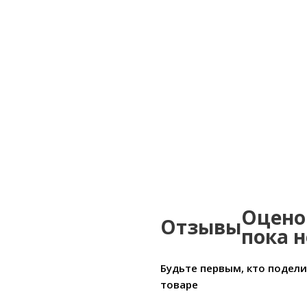
Артикул:FN26030
Ар
Цена:4555р
Бренд:Parati&Parati
Страна:Китай
Размер:1,06х10,05
Раз
Оцено
Отзывы
пока н
Будьте первым, кто подел
товаре