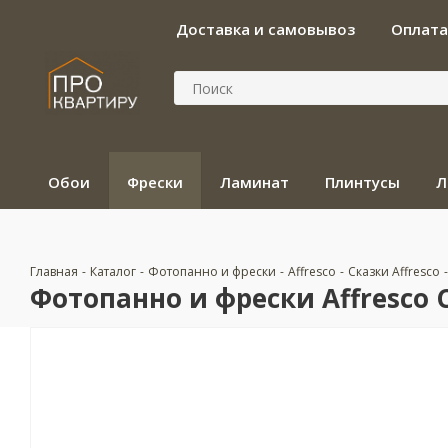
Доставка и самовывоз
Оплата
Обои
Фрески
Ламинат
Плинтусы
Л
Главная
-
Каталог
-
Фотопанно и фрески
-
Affresco
-
Сказки Affresco
-
Фотопанно и фрески Affresco С