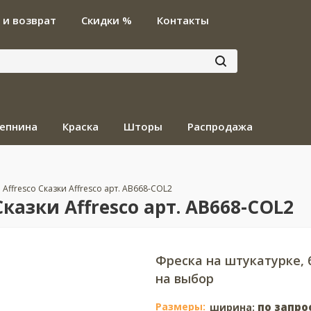
 и возврат
Скидки %
Контакты
епнина
Краска
Шторы
Распродажа
Affresco Сказки Affresco арт. AB668-COL2
казки Affresco арт. AB668-COL2
Фреска на штукатурке,
на выбор
Размеры:
по запро
ширина: