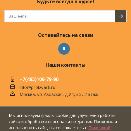
Будьте всегда в курсе!
Оставайтесь на связи
Наши контакты
+7(495)109-79-90
info@prokwarti.ru
Москва, ул. Азовская, д.24, к.3, 2 этаж
Мы используем файлы cookie для улучшения работы
© 2026 Магазин современного интерьера
сайта и обработки персональных данных. Продолжая
"ПроКвартиРу"
использовать сайт, вы соглашаетесь с
Политикой