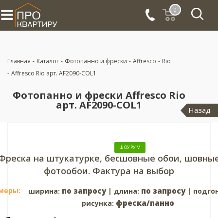
0
Главная
-
Каталог
-
Фотопанно и фрески
-
Affresco
-
Rio
-
Affresco Rio арт. AF2090-COL1
Фотопанно и фрески Affresco Rio
арт. AF2090-COL1
Назад
ШОУРУМ
Фреска на штукатурке, бесшовные обои, шовны
фотообои. Фактура на выбор
меры:
по запросу
по запросу
ширина:
| длина:
| подго
фреска/панно
рисунка: