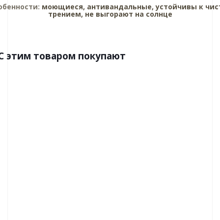
обенности:
моющиеся, антивандальные, устойчивы к чис
трением, не выгорают на солнце
C этим товаром покупают