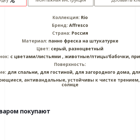
Коллекция:
Rio
Бренд:
Affresco
Страна:
Россия
Материал:
панно
фреска на штукатурке
Цвет:
серый,
разноцветный
нок:
с цветами/листьями ,
животные/птицы/бабочки,
при
Поверхность:
ие:
для спальни,
для гостиной,
для загородного дома,
дл
оющиеся, антивандальные, устойчивы к чистке трением,
солнце
оваром покупают