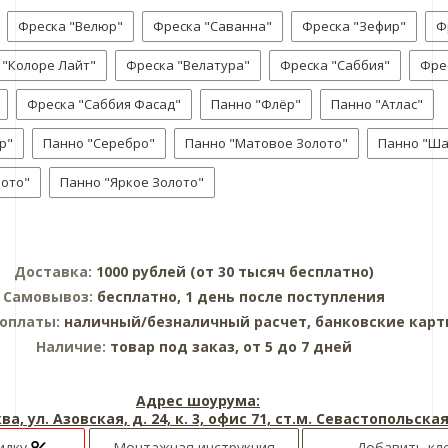
Фреска "Велюр"
Фреска "Саванна"
Фреска "Зефир"
Ф
 "Колоре Лайт"
Фреска "Велатура"
Фреска "Саббия"
Фре
Фреска "Саббия Фасад"
Панно "Флёр"
Панно "Атлас"
р"
Панно "Серебро"
Панно "Матовое Золото"
Панно "Ш
лото"
Панно "Яркое Золото"
Доставка:
1000 рублей (от 30 тысяч бесплатно)
Самовывоз:
бесплатно, 1 день после поступления
 оплаты:
наличный/безналичный расчет, банковские кар
Наличие:
товар под заказ, от 5 до 7 дней
Адрес шоурума:
ва, ул. Азовская, д. 24, к. 3, офис 71, ст.м. Севастопольска
идку
Монтажная инструкция
Добавить кл