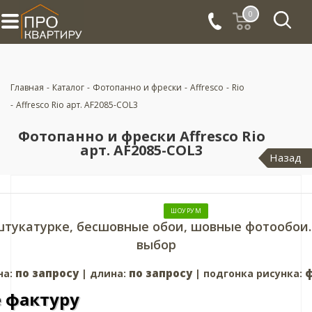
0
Главная
-
Каталог
-
Фотопанно и фрески
-
Affresco
-
Rio
-
Affresco Rio арт. AF2085-COL3
Фотопанно и фрески Affresco Rio
арт. AF2085-COL3
Назад
ШОУРУМ
штукатурке, бесшовные обои, шовные фотообои.
выбор
по запросу
по запросу
ф
на:
| длина:
| подгонка рисунка:
 фактуру