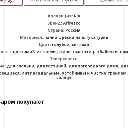
Коллекция:
Rio
Бренд:
Affresco
Страна:
Россия
Материал:
панно
фреска на штукатурке
Цвет:
голубой,
мятный
нок:
с цветами/листьями ,
животные/птицы/бабочки,
при
Поверхность:
ие:
для спальни,
для гостиной,
для загородного дома,
дл
оющиеся, антивандальные, устойчивы к чистке трением,
солнце
варом покупают