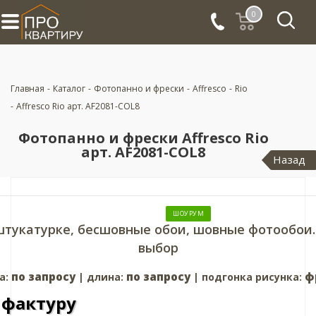
0
Главная
-
Каталог
-
Фотопанно и фрески
-
Affresco
-
Rio
-
Affresco Rio арт. AF2081-COL8
Фотопанно и фрески Affresco Rio
арт. AF2081-COL8
Назад
ШОУРУМ
штукатурке, бесшовные обои, шовные фотообои.
выбор
по запросу
по запросу
ф
а:
| длина:
| подгонка рисунка:
 фактуру