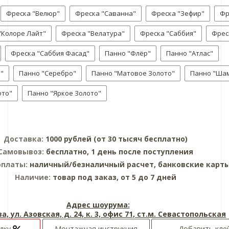
Фреска "Велюр"
Фреска "Саванна"
Фреска "Зефир"
Фр
"Колоре Лайт"
Фреска "Велатура"
Фреска "Саббия"
Фрес
Фреска "Саббия Фасад"
Панно "Флёр"
Панно "Атлас"
"
Панно "Серебро"
Панно "Матовое Золото"
Панно "Ша
ото"
Панно "Яркое Золото"
Доставка:
1000 рублей (от 30 тысяч бесплатно)
Самовывоз:
бесплатно, 1 день после поступления
оплаты:
наличный/безналичный расчет, банковские карт
Наличие:
товар под заказ, от 5 до 7 дней
Адрес шоурума:
а, ул. Азовская, д. 24, к. 3, офис 71, ст.м. Севастопольская
идку
Монтажная инструкция
Добавить кле