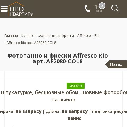
0
Главная
-
Каталог
-
Фотопанно и фрески
-
Affresco
-
Rio
-
Affresco Rio арт. AF2080-COL8
Фотопанно и фрески Affresco Rio
арт. AF2080-COL8
Назад
ШОУРУМ
 штукатурке, бесшовные обои, шовные фотообо
на выбор
по запросу
по запросу
ирина:
| длина:
| подгонка рисун
панно