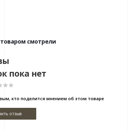
Бренд:Walkol
Страна:Германия
Размер:
 товаром смотрели
вы
к пока нет
вым, кто поделится мнением об этом товаре
вить отзыв