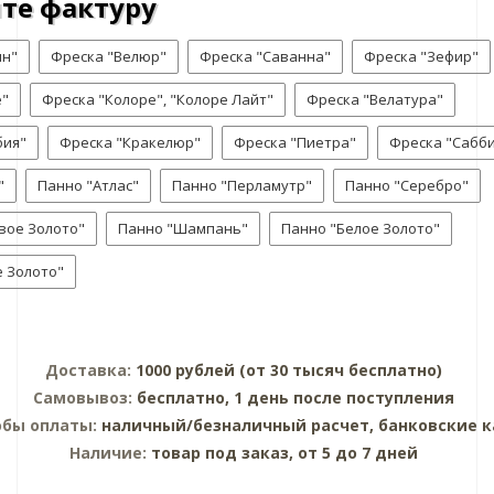
те фактуру
ин"
Фреска "Велюр"
Фреска "Саванна"
Фреска "Зефир"
е"
Фреска "Колоре", "Колоре Лайт"
Фреска "Велатура"
бия"
Фреска "Кракелюр"
Фреска "Пиетра"
Фреска "Сабби
"
Панно "Атлас"
Панно "Перламутр"
Панно "Серебро"
вое Золото"
Панно "Шампань"
Панно "Белое Золото"
 Золото"
Доставка:
1000 рублей (от 30 тысяч бесплатно)
Самовывоз:
бесплатно, 1 день после поступления
обы оплаты:
наличный/безналичный расчет, банковские 
Наличие:
товар под заказ, от 5 до 7 дней