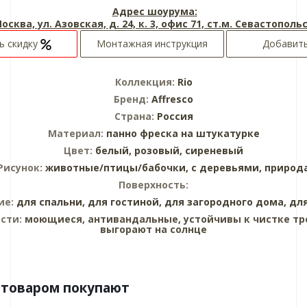
Адрес шоурума:
Москва, ул. Азовская, д. 24, к. 3, офис 71, ст.м. Севастополь
ь скидку
Монтажная инструкция
Добавить
Коллекция:
Rio
Бренд:
Affresco
Страна:
Россия
Материал:
панно
фреска на штукатурке
Цвет:
белый,
розовый,
сиреневый
Рисунок:
животные/птицы/бабочки,
с деревьями,
природ
Поверхность:
ие:
для спальни,
для гостиной,
для загородного дома,
дл
сти:
моющиеся, антивандальные, устойчивы к чистке тр
выгорают на солнце
 товаром покупают