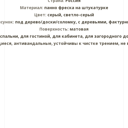
Страна:
Россия
Материал:
панно
фреска на штукатурке
Цвет:
серый,
светло-серый
сунок:
под дерево/доски/соломку,
с деревьями,
фактурн
Поверхность:
матовая
 спальни,
для гостиной,
для кабинета,
для загородного д
еся, антивандальные, устойчивы к чистке трением, не 