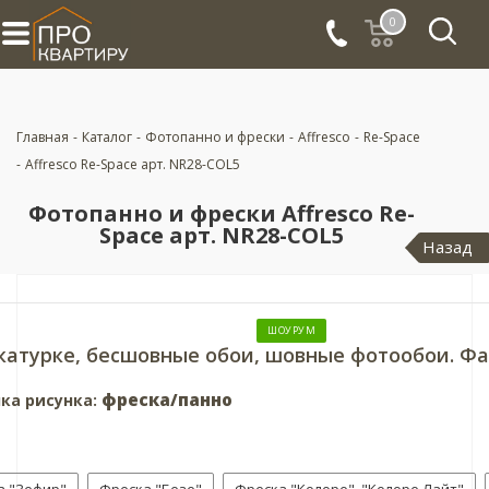
0
Главная
-
Каталог
-
Фотопанно и фрески
-
Affresco
-
Re-Space
-
Affresco Re-Space арт. NR28-COL5
Фотопанно и фрески Affresco Re-
Space арт. NR28-COL5
Назад
ШОУРУМ
катурке, бесшовные обои, шовные фотообои. Фа
фреска/панно
ка рисунка: