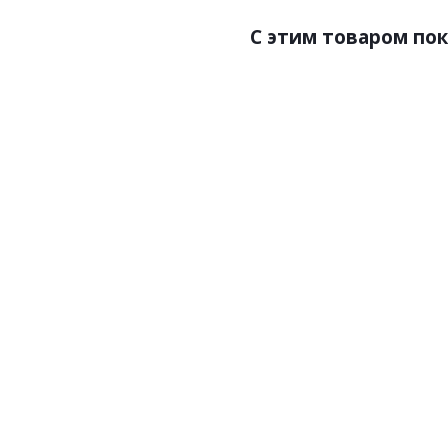
C этим товаром по
Артикул:P97
Артик