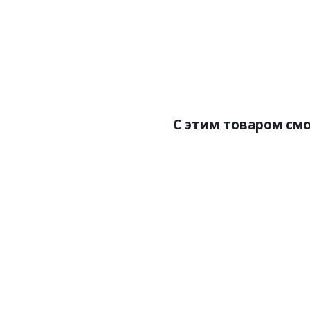
Цена:738.00р
Бренд:Perfect
Страна:Россия
Размер:70х18х2000
С этим товаром см