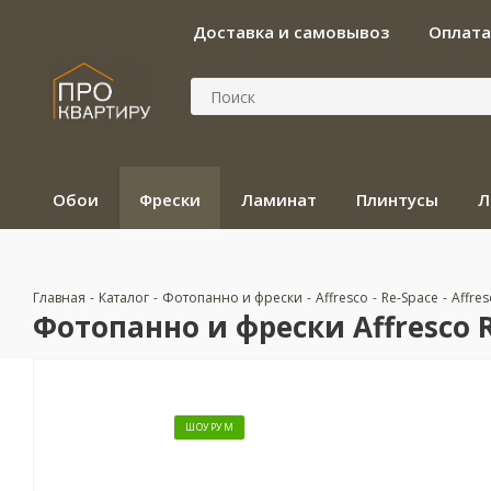
Доставка и самовывоз
Оплата
Обои
Фрески
Ламинат
Плинтусы
Л
Главная
-
Каталог
-
Фотопанно и фрески
-
Affresco
-
Re-Space
-
Affre
Фотопанно и фрески Affresco R
ШОУРУМ