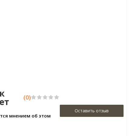
Артикул:38894-4
Цена:4120р
Бренд:A.S. Creation
Страна:Германия
Размер:1,06х10,05
к
(0)
ет
Оставить отзыв
ится мнением об этом