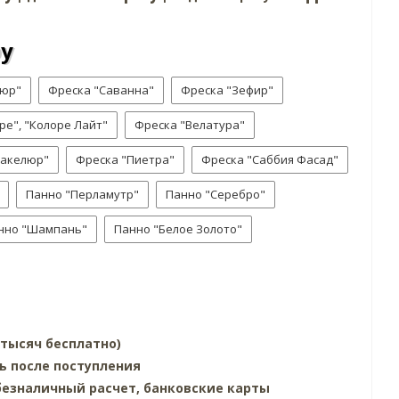
ру
люр"
Фреска "Саванна"
Фреска "Зефир"
ре", "Колоре Лайт"
Фреска "Велатура"
ракелюр"
Фреска "Пиетра"
Фреска "Саббия Фасад"
Панно "Перламутр"
Панно "Серебро"
нно "Шампань"
Панно "Белое Золото"
0 тысяч бесплатно)
ь после поступления
езналичный расчет, банковские карты