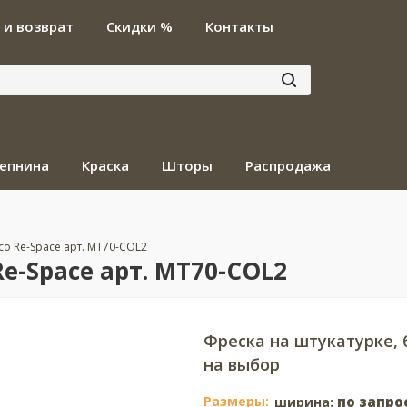
 и возврат
Скидки %
Контакты
епнина
Краска
Шторы
Распродажа
sco Re-Space арт. MT70-COL2
e-Space арт. MT70-COL2
Фреска на штукатурке,
на выбор
Размеры:
по запро
ширина: