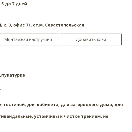
 5 до 7 дней
4, к. 3, офис 71, ст.м. Севастопольская
Монтажная инструкция
Добавить клей
штукатурке
т
я гостиной,
для кабинета,
для загородного дома,
для
ивандальные, устойчивы к чистке трением, не