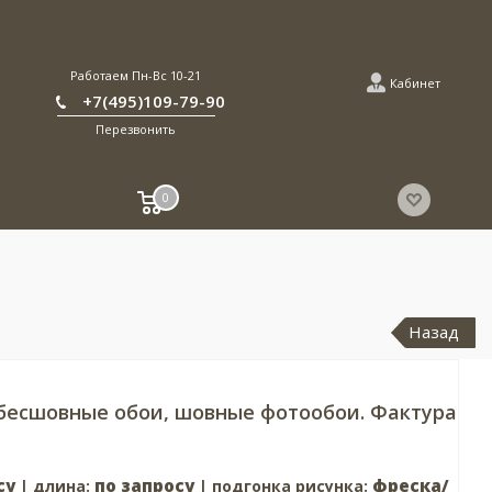
Работаем Пн-Вс 10-21
Кабинет
+7(495)109-79-90
Перезвонить
0
Назад
 бесшовные обои, шовные фотообои. Фактура
су
по запросу
фреска/
| длина:
| подгонка рисунка: