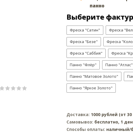
панно
Выберите факту
Фреска "Сатин"
Фреска "Ве
Фреска "Безе"
Фреска "Коло
Фреска "Саббия"
Фреска "К
Панно "Флёр"
Панно "Атлас"
Панно "Матовое Золото"
Па
Панно "Яркое Золото"
Доставка:
1000 рублей (от 3
Самовывоз:
бесплатно, 1 ден
Способы оплаты:
наличный/б