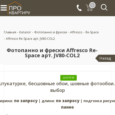
0
Главная
-
Каталог
-
Фотопанно и фрески
-
Affresco
-
Re-Space
-
Affresco Re-Space арт. JV80-COL2
Фотопанно и фрески Affresco Re-
Space арт. JV80-COL2
Назад
ШОУРУМ
штукатурке, бесшовные обои, шовные фотообои.
выбор
по запросу
по запросу
ирина:
| длина:
| подгонка рисун
панно