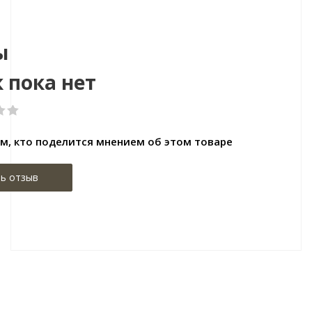
Размер:
Размер:5
ы
 пока нет
м, кто поделится мнением об этом товаре
ь отзыв