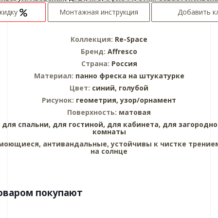
скидку
Монтажная инструкция
Добавить к
Коллекция:
Re-Space
Бренд:
Affresco
Страна:
Россия
Материал:
панно
фреска на штукатурке
Цвет:
синий,
голубой
Рисунок:
геометрия,
узор/орнамент
Поверхность:
матовая
:
для спальни,
для гостиной,
для кабинета,
для загородно
комнаты
моющиеся, антивандальные, устойчивы к чистке трением
на солнце
товаром покупают