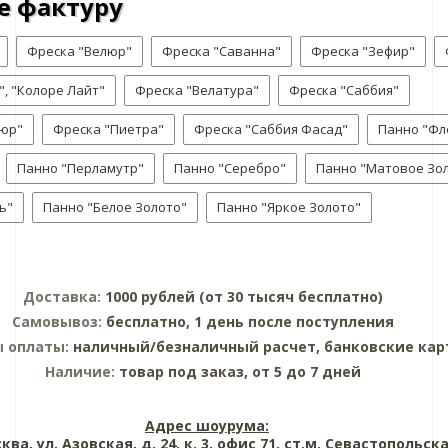
е фактуру
Фреска "Велюр"
Фреска "Саванна"
Фреска "Зефир"
, "Колоре Лайт"
Фреска "Велатура"
Фреска "Саббия"
люр"
Фреска "Пиетра"
Фреска "Саббия Фасад"
Панно "Фл
Панно "Перламутр"
Панно "Серебро"
Панно "Матовое Зо
ь"
Панно "Белое Золото"
Панно "Яркое Золото"
Доставка:
1000 рублей (от 30 тысяч бесплатно)
Самовывоз:
бесплатно, 1 день после поступления
ы оплаты:
наличный/безналичный расчет, банковские ка
Наличие:
товар под заказ, от 5 до 7 дней
Адрес шоурума:
сква, ул. Азовская, д. 24, к. 3, офис 71, ст.м. Севастопольск