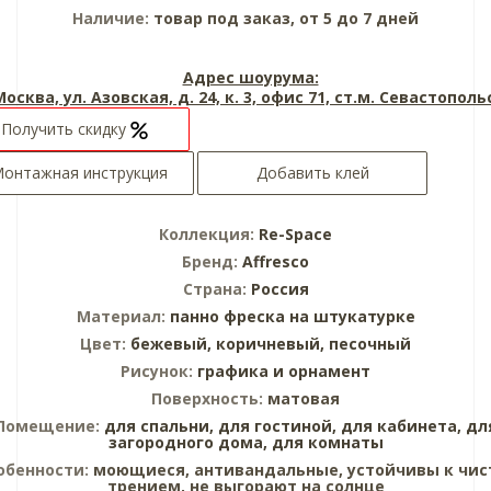
Наличие:
товар под заказ, от 5 до 7 дней
Адрес шоурума:
 Москва, ул. Азовская, д. 24, к. 3, офис 71, ст.м. Севастопол
Получить скидку
онтажная инструкция
Добавить клей
Коллекция:
Re-Space
Бренд:
Affresco
Страна:
Россия
Материал:
панно
фреска на штукатурке
Цвет:
бежевый,
коричневый,
песочный
Рисунок:
графика и орнамент
Поверхность:
матовая
Помещение:
для спальни,
для гостиной,
для кабинета,
дл
загородного дома,
для комнаты
обенности:
моющиеся, антивандальные, устойчивы к чис
трением, не выгорают на солнце