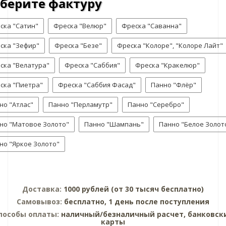
берите фактуру
ска "Сатин"
Фреска "Велюр"
Фреска "Саванна"
ска "Зефир"
Фреска "Безе"
Фреска "Колоре", "Колоре Лайт"
ска "Велатура"
Фреска "Саббия"
Фреска "Кракелюр"
ска "Пиетра"
Фреска "Саббия Фасад"
Панно "Флёр"
но "Атлас"
Панно "Перламутр"
Панно "Серебро"
но "Матовое Золото"
Панно "Шампань"
Панно "Белое Золот
но "Яркое Золото"
Доставка:
1000 рублей (от 30 тысяч бесплатно)
Самовывоз:
бесплатно, 1 день после поступления
пособы оплаты:
наличный/безналичный расчет, банковск
карты