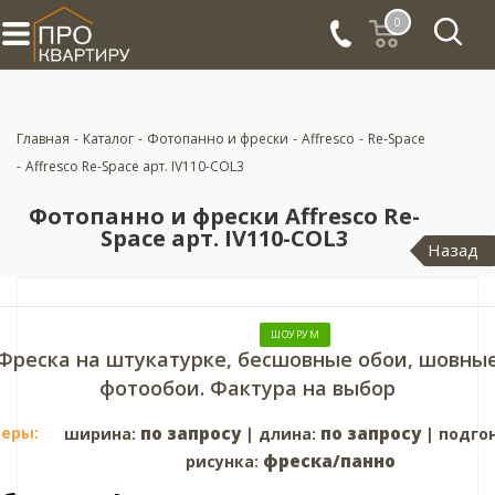
0
Главная
-
Каталог
-
Фотопанно и фрески
-
Affresco
-
Re-Space
-
Affresco Re-Space арт. IV110-COL3
Фотопанно и фрески Affresco Re-
Space арт. IV110-COL3
Назад
ШОУРУМ
Фреска на штукатурке, бесшовные обои, шовны
фотообои. Фактура на выбор
еры:
по запросу
по запросу
ширина:
| длина:
| подго
фреска/панно
рисунка: