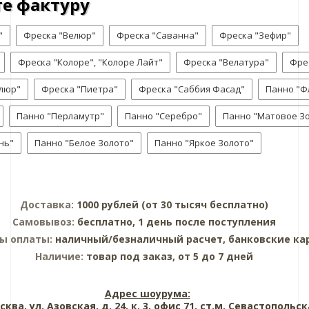
е фактуру
"
Фреска "Велюр"
Фреска "Саванна"
Фреска "Зефир"
Фреска "Колоре", "Колоре Лайт"
Фреска "Велатура"
Фре
люр"
Фреска "Пиетра"
Фреска "Саббия Фасад"
Панно "Ф
Панно "Перламутр"
Панно "Серебро"
Панно "Матовое З
нь"
Панно "Белое Золото"
Панно "Яркое Золото"
Доставка:
1000 рублей (от 30 тысяч бесплатно)
Самовывоз:
бесплатно, 1 день после поступления
ы оплаты:
наличный/безналичный расчет, банковские ка
Наличие:
товар под заказ, от 5 до 7 дней
Адрес шоурума:
сква, ул. Азовская, д. 24, к. 3, офис 71, ст.м. Севастопольс