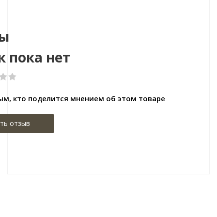
2000
Размер:1380х159х10
Размер:
ы
 пока нет
ым, кто поделится мнением об этом товаре
ть отзыв