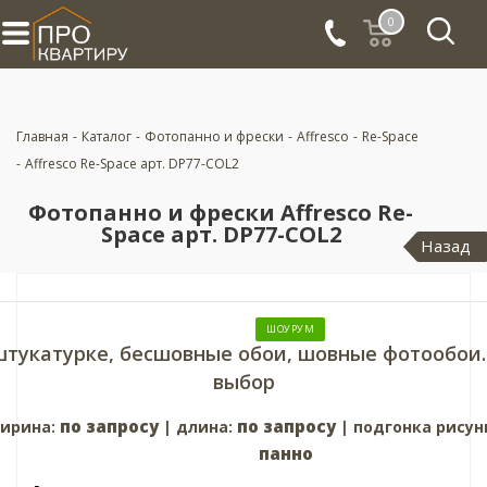
0
Главная
-
Каталог
-
Фотопанно и фрески
-
Affresco
-
Re-Space
-
Affresco Re-Space арт. DP77-COL2
Фотопанно и фрески Affresco Re-
Space арт. DP77-COL2
Назад
ШОУРУМ
штукатурке, бесшовные обои, шовные фотообои.
выбор
по запросу
по запросу
ирина:
| длина:
| подгонка рисун
панно