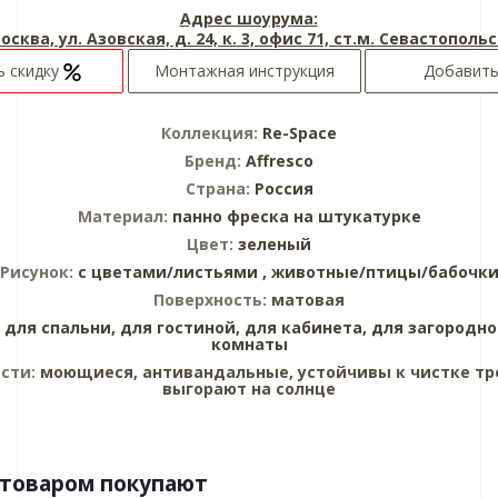
Адрес шоурума:
Москва, ул. Азовская, д. 24, к. 3, офис 71, ст.м. Севастополь
ь скидку
Монтажная инструкция
Добавить
Коллекция:
Re-Space
Бренд:
Affresco
Страна:
Россия
Материал:
панно
фреска на штукатурке
Цвет:
зеленый
Рисунок:
с цветами/листьями ,
животные/птицы/бабочк
Поверхность:
матовая
:
для спальни,
для гостиной,
для кабинета,
для загородно
комнаты
сти:
моющиеся, антивандальные, устойчивы к чистке тр
выгорают на солнце
 товаром покупают