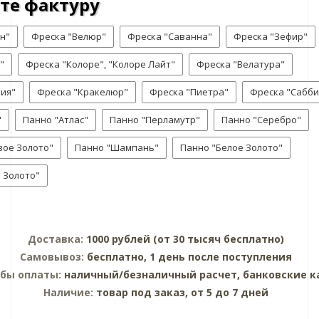
те фактуру
н"
Фреска "Велюр"
Фреска "Саванна"
Фреска "Зефир"
"
Фреска "Колоре", "Колоре Лайт"
Фреска "Велатура"
ия"
Фреска "Кракелюр"
Фреска "Пиетра"
Фреска "Сабби
"
Панно "Атлас"
Панно "Перламутр"
Панно "Серебро"
вое Золото"
Панно "Шампань"
Панно "Белое Золото"
 Золото"
Доставка:
1000 рублей (от 30 тысяч бесплатно)
Самовывоз:
бесплатно, 1 день после поступления
обы оплаты:
наличный/безналичный расчет, банковские к
Наличие:
товар под заказ, от 5 до 7 дней