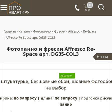
0
Главная
-
Каталог
-
Фотопанно и фрески
-
Affresco
-
Re-Space
-
Affresco Re-Space арт. DG35-COL3
Фотопанно и фрески Affresco Re-
Space арт. DG35-COL3
Назад
ШОУРУМ
 штукатурке, бесшовные обои, шовные фотообо
на выбор
по запросу
по запросу
ирина:
| длина:
| подгонка рисун
панно