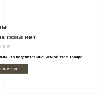
ссия
Страна:Китай
Стран
8х2000
Размер:
Разме
вы
к пока нет
вым, кто поделится мнением об этом товаре
ить отзыв