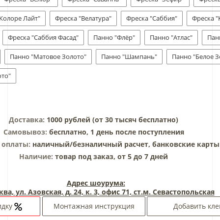
"Колоре Лайт"
Фреска "Велатура"
Фреска "Саббия"
Фреска "
Фреска "Саббия Фасад"
Панно "Флёр"
Панно "Атлас"
Пан
Панно "Матовое Золото"
Панно "Шампань"
Панно "Белое З
ото"
Доставка:
1000 рублей (от 30 тысяч бесплатно)
Самовывоз:
бесплатно, 1 день после поступления
 оплаты:
наличный/безналичный расчет, банковские карты
Наличие:
товар под заказ, от 5 до 7 дней
Адрес шоурума:
ква, ул. Азовская, д. 24, к. 3, офис 71, ст.м. Севастопольская
идку
Монтажная инструкция
Добавить кле