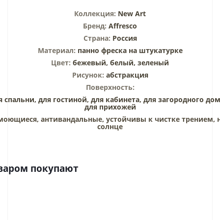
Коллекция:
New Art
Бренд:
Affresco
Страна:
Россия
Материал:
панно
фреска на штукатурке
Цвет:
бежевый,
белый,
зеленый
Рисунок:
абстракция
Поверхность:
я спальни,
для гостиной,
для кабинета,
для загородного дом
для прихожей
моющиеся, антивандальные, устойчивы к чистке трением, 
солнце
оваром покупают