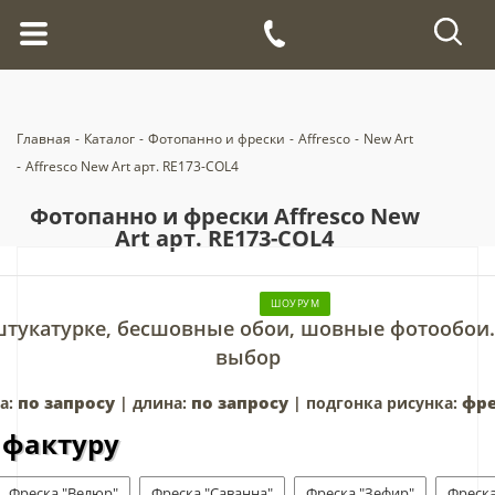
Главная
-
Каталог
-
Фотопанно и фрески
-
Affresco
-
New Art
-
Affresco New Art арт. RE173-COL4
Фотопанно и фрески Affresco New
Art арт. RE173-COL4
ШОУРУМ
штукатурке, бесшовные обои, шовные фотообои.
выбор
по запросу
по запросу
фре
а:
| длина:
| подгонка рисунка:
 фактуру
Фреска "Велюр"
Фреска "Саванна"
Фреска "Зефир"
Фреска