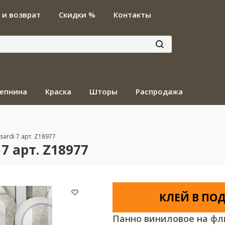
 и возврат
Скидки %
Контакты
епнина
Краска
Шторы
Распродажа
ssardi 7 арт. Z18977
 7 арт. Z18977
КЛЕЙ В ПОД
Панно виниловое на фл