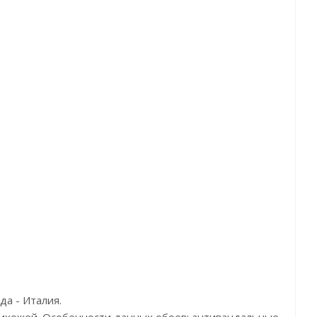
икул:Z18990
Артикул:Z18989
Артикул:Z1898
на:110000р
Цена:110000р
Цена:110000р
:Zambaiti Parati
Бренд:Zambaiti Parati
Бренд:Zambaiti Par
рана:Италия
Страна:Италия
Страна:Италия
Размер:3х3
Размер:3х3
Размер:3х3
да - Италия.