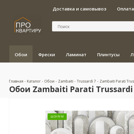
Доставка и самовывоз
Оплата
Обои
Фрески
Ламинат
Плинтусы
Л
Главная
-
Каталог
-
Обои
-
Zambaiti
-
Trussardi 7
-
Zambaiti Parati Tru
Обои Zambaiti Parati Trussardi
ШОУРУМ