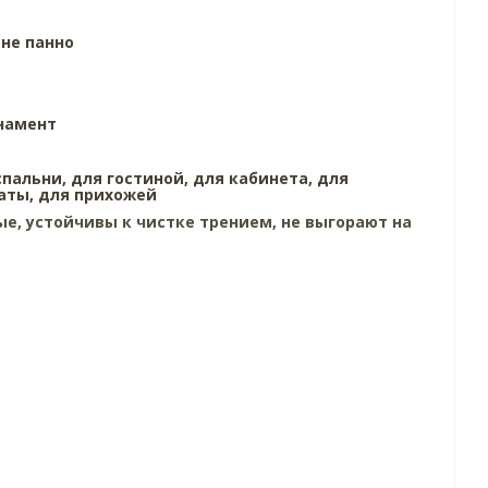
ине
панно
намент
спальни,
для гостиной,
для кабинета,
для
аты,
для прихожей
е, устойчивы к чистке трением, не выгорают на