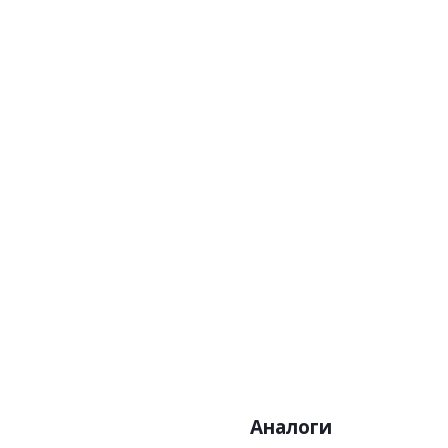
Артикул
Цена:1
Бренд:Zamb
Страна
Разм
Аналоги