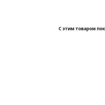
Страна:Италия
С
Размер:3,30х3,0
Р
C этим товаром по