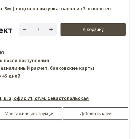
: 3м | подгонка рисунка: панно из 3-х полотен
ект
В корзину
НО
ь после поступления
езналичный расчет, банковские карты
о 45 дней
4, к. 3, офис 71, ст.м. Севастопольская
Монтажная инструкция
Добавить клей