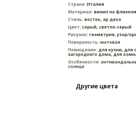
Страна:
Италия
Материал:
винил на флизел
Стиль:
восток,
ар деко
Цвет:
серый,
светло-серый
Рисунок:
геометрия,
узор/ор
Поверхность:
матовая
Помещение:
для кухни,
для 
загородного дома,
для комн
Особенности:
антивандальны
солнце
Другие цвета