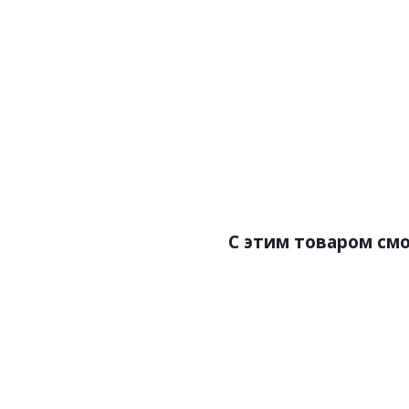
Артикул:P97
Арти
Цена:738.00р
Це
Бренд:Perfect
Б
Страна:Россия
Размер:70х18х2000
Раз
С этим товаром см