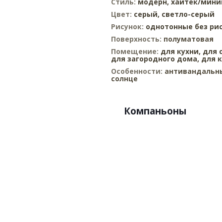
Стиль:
модерн,
хайтек/мин
Цвет:
серый,
светло-серый
Рисунок:
однотонные без ри
Поверхность:
полуматовая
Помещение:
для кухни,
для 
для загородного дома,
для 
Особенности:
антивандальны
солнце
Компаньоны