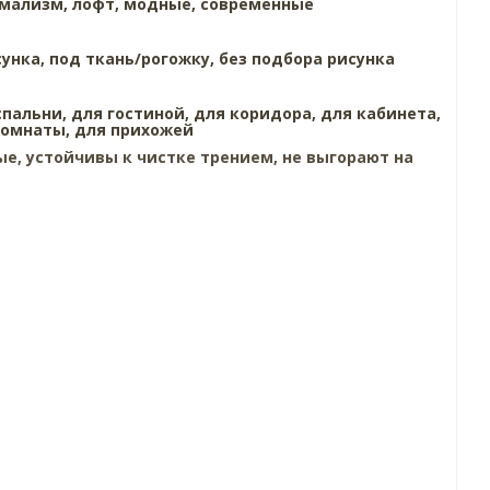
имализм,
лофт,
модные,
современные
сунка,
под ткань/рогожку,
без подбора рисунка
спальни,
для гостиной,
для коридора,
для кабинета,
комнаты,
для прихожей
е, устойчивы к чистке трением, не выгорают на