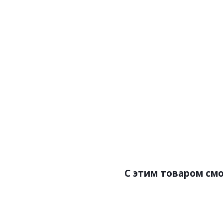
Артикул:LV141 BR490
Цена:2800.00р
Бренд:Hiwood
Страна:Корея
Размер:116х17,5х2700
С этим товаром см