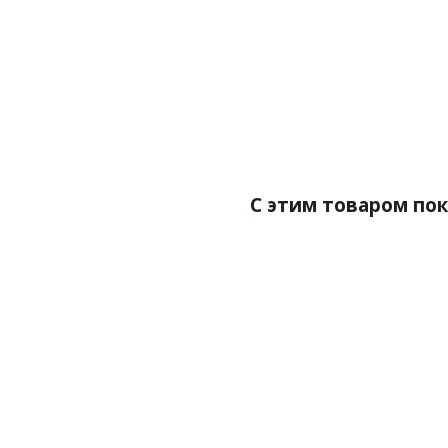
Цена:5900.00р
Цен
Бренд:Zambaiti Parati
Бренд
Страна:Италия
Ст
Размер:0,53х10,05
Раз
C этим товаром по