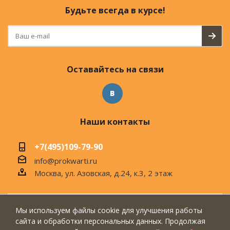
Будьте всегда в курсе!
Оставайтесь на связи
Наши контакты
+7(495)109-79-90
info@prokwarti.ru
Москва, ул. Азовская, д.24, к.3, 2 этаж
Мы используем файлы cookie для улучшения работы
© 2026 Магазин современного интерьера
сайта и обработки персональных данных. Продолжая
"ПроКвартиРу"