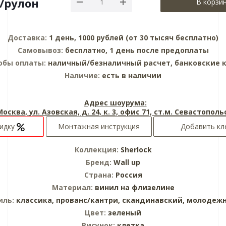
/рулон
В корзи
Доставка:
1 день, 1000 рублей (от 30 тысяч бесплатно)
Самовывоз:
бесплатно, 1 день после предоплаты
обы оплаты:
наличный/безналичный расчет, банковские 
Наличие:
есть в наличии
Адрес шоурума:
 Москва, ул. Азовская, д. 24, к. 3, офис 71, ст.м. Севастопол
кидку
Монтажная инструкция
Добавить кл
Коллекция:
Sherlock
Бренд:
Wall up
Страна:
Россия
Материал:
винил на флизелине
иль:
классика,
прованс/кантри,
скандинавский,
молодеж
Цвет:
зеленый
Рисунок:
клетка