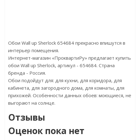
Бренд:Egger
Бренд:Ul
Страна:Россия
Страна:
Размер:1292х193х12
Размер:150
Обои Wall up Sherlock 654684 прекрасно впишутся в
интерьер помещения.
Интернет-магазин «ПроквартиРу» предлагает купить
обои Wall up Sherlock, артикул - 654684. Страна
бренда - Россия.
Обои подойдут для: для кухни, для коридора, для
кабинета, для загородного дома, для комнаты, для
прихожей. Особенности данных обоев: моющиеся, не
выгорают на солнце.
Отзывы
Оценок пока нет