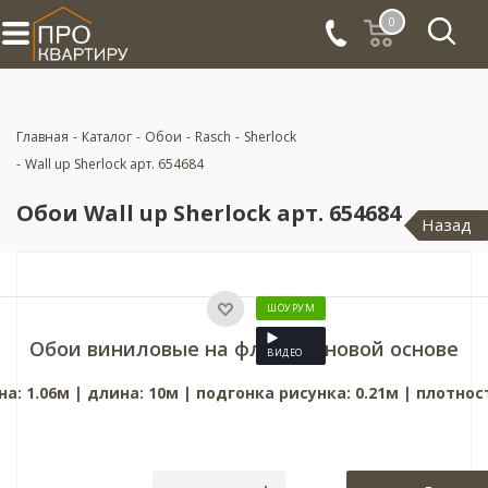
0
Главная
-
Каталог
-
Обои
-
Rasch
-
Sherlock
-
Wall up Sherlock арт. 654684
Обои Wall up Sherlock арт. 654684
Назад
ШОУРУМ
Обои виниловые на флизелиновой основе
ВИДЕО
а: 1.06м | длина: 10м | подгонка рисунка: 0.21м
|
плотност