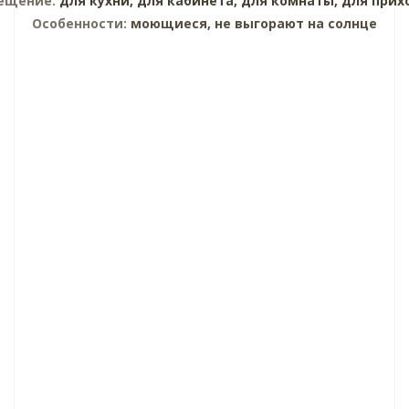
ещение:
для кухни,
для кабинета,
для комнаты,
для прих
Особенности:
моющиеся, не выгорают на солнце