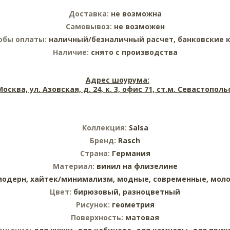
Доставка:
не возможна
Самовывоз:
не возможен
обы оплаты:
наличный/безналичный расчет, банковские 
Наличие:
снято с производства
Адрес шоурума:
 Москва, ул. Азовская, д. 24, к. 3, офис 71, ст.м. Севастопол
Коллекция:
Salsa
Бренд:
Rasch
Страна:
Германия
Материал:
винил на флизелине
модерн,
хайтек/минимализм,
модные,
современные,
мол
Цвет:
бирюзовый,
разноцветный
Рисунок:
геометрия
Поверхность:
матовая