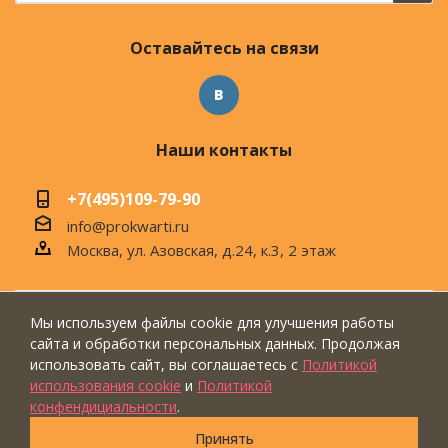
Оставайтесь на связи
Наши контакты
+7(495)109-79-90
info@prokwarti.ru
Москва, ул. Азовская, д.24, к.3, 2 этаж
Мы используем файлы cookie для улучшения работы
© 2026 Магазин современного интерьера
сайта и обработки персональных данных. Продолжая
"ПроКвартиРу"
использовать сайт, вы соглашаетесь с
Политикой
использования cookie
и
Политикой
конфендициальности
.
Принять