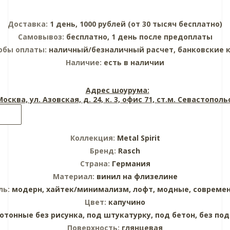
Доставка:
1 день, 1000 рублей (от 30 тысяч бесплатно)
Самовывоз:
бесплатно, 1 день после предоплаты
обы оплаты:
наличный/безналичный расчет, банковские 
Наличие:
есть в наличии
Адрес шоурума:
 Москва, ул. Азовская, д. 24, к. 3, офис 71, ст.м. Севастопол
Коллекция:
Metal Spirit
Бренд:
Rasch
Страна:
Германия
Материал:
винил на флизелине
ль:
модерн,
хайтек/минимализм,
лофт,
модные,
совреме
Цвет:
капучино
отонные без рисунка,
под штукатурку,
под бетон,
без под
Поверхность:
глянцевая