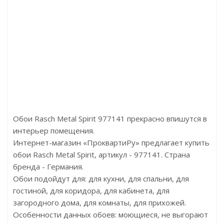
ый
Артикул:D047-81
Артикул:AC235F гибкий
Цена:613.00р
Цена:4112.00р
Бренд:Decomaster
Бренд:Perfect
Страна:Россия
Страна:Китай
Размер:20х10х2900
Размер:83х16х2300
Обои Rasch Metal Spirit 977141 прекрасно впишутся в
интерьер помещения.
Интернет-магазин «ПроквартиРу» предлагает купить
обои Rasch Metal Spirit, артикул - 977141. Страна
бренда - Германия.
Обои подойдут для: для кухни, для спальни, для
гостиной, для коридора, для кабинета, для
загородного дома, для комнаты, для прихожей.
Особенности данных обоев: моющиеся, не выгорают