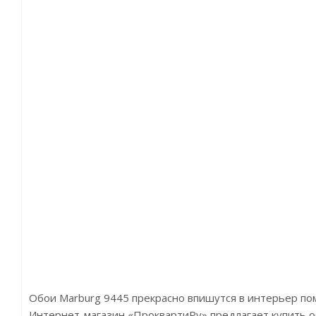
Обои Marburg 9445 прекрасно впишутся в интерьер п
Интернет-магазин «ПроквартиРу» предлагает купить обо