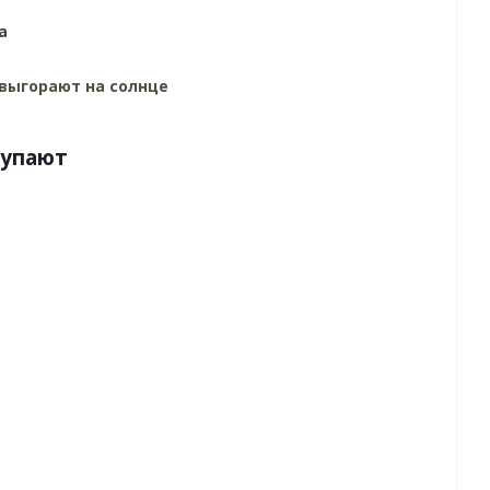
а
выгорают на солнце
купают