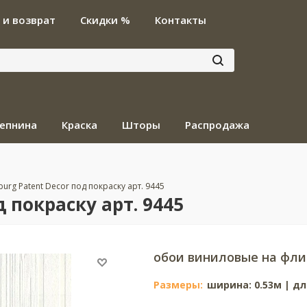
 и возврат
Скидки %
Контакты
епнина
Краска
Шторы
Распродажа
urg Patent Decor под покраску арт. 9445
 покраску арт. 9445
обои виниловые на фли
Размеры:
ширина: 0.53м | дл