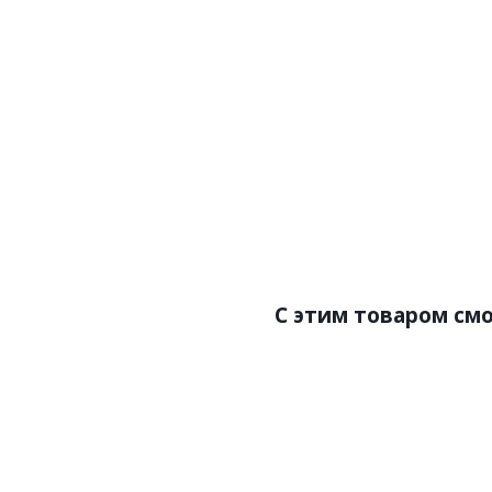
Артикул:Сильверблум (S
краска для
С этим товаром см