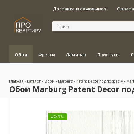
Доставка и самовывоз
Оплата
Обои
Фрески
Ламинат
Плинтусы
Л
Главная
-
Каталог
-
Обои
-
Marburg
-
Patent Decor под покраску
-
Marb
Обои Marburg Patent Decor под
ШОУРУМ