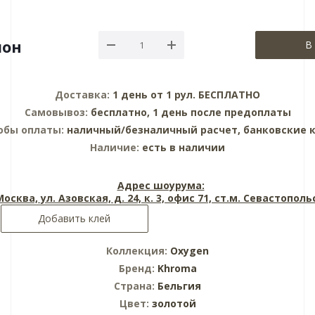
лон
В
Доставка:
1 день от 1 рул. БЕСПЛАТНО
Самовывоз:
бесплатно, 1 день после предоплаты
обы оплаты:
наличный/безналичный расчет, банковские 
Наличие:
есть в наличии
Адрес шоурума:
 Москва, ул. Азовская, д. 24, к. 3, офис 71, ст.м. Севастопол
Добавить клей
Коллекция:
Oxygen
Бренд:
Khroma
Страна:
Бельгия
Цвет:
золотой