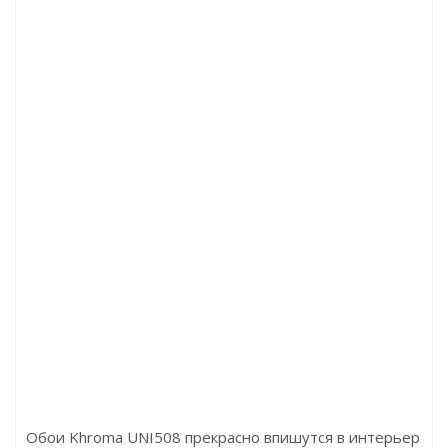
й для ПВХ-покрытий Walkol D3318 MultiFlex, 6 кг.
Цена:8500.00р
Бренд:Walkol
Страна:Германия
Размер:
Обои Khroma UNI508 прекрасно впишутся в интерьер