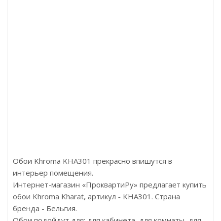
ck
Артикул:P107
Артикул:LVT ламинат
Цена:472.00р
Цена:р
Бренд:Perfect
Бренд:FirstFloor
Страна:Россия
Страна:Китай
Размер:50х15х2000
Размер:
Обои Khroma KHA301 прекрасно впишутся в
интерьер помещения.
Интернет-магазин «ПроквартиРу» предлагает купить
обои Khroma Kharat, артикул - KHA301. Страна
бренда - Бельгия.
Обои подойдут для: для кабинета, для комнаты, для