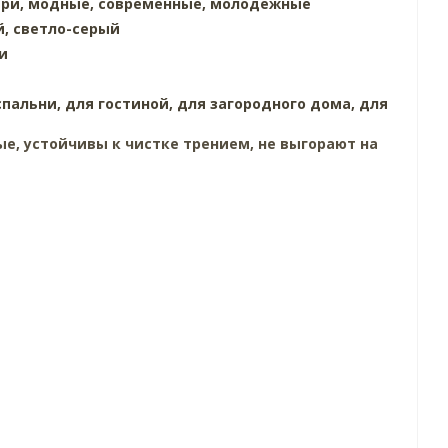
три,
модные,
современные,
молодежные
й,
светло-серый
и
спальни,
для гостиной,
для загородного дома,
для
е, устойчивы к чистке трением, не выгорают на