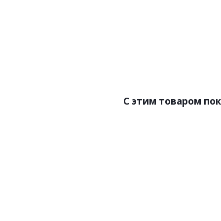
Цена:11700.00р
Цен
Бренд:Zambaiti Parati
Бренд
Страна:Италия
Ст
Размер:0,70х10,05
Раз
C этим товаром по