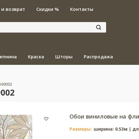
 и возврат
Скидки %
Контакты
епнина
Краска
Шторы
Распродажа
 A69002
9002
Обои виниловые на фли
Размеры:
ширина: 0.53м | дли