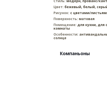
Стиль:
модерн,
прованс/кан
Цвет:
бежевый,
белый,
серы
Рисунок:
с цветами/листьям
Поверхность:
матовая
Помещение:
для кухни,
для 
комнаты
Особенности:
антивандальны
солнце
Компаньоны