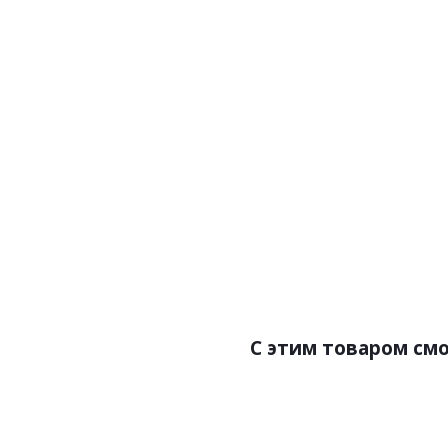
Артикул:WD
Цена:378.00
Бренд:NMC
Страна:Бельг
Размер:70х15х
С этим товаром см