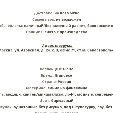
Доставка:
не возможна
Самовывоз:
не возможен
обы оплаты:
наличный/безналичный расчет, банковские 
Наличие:
снято с производства
Адрес шоурума:
 Москва, ул. Азовская, д. 24, к. 3, офис 71, ст.м. Севастопол
Коллекция:
Gloria
Бренд:
Grandeco
Страна:
Россия
Материал:
винил на флизелине
ль:
модерн,
хайтек/минимализм,
лофт,
модные,
совреме
Цвет:
бирюзовый
исунок:
однотонные без рисунка,
под штукатурку,
под бет