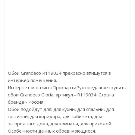
Дуб Имперский
Артикул:P35
Артикул:D307
Цена:222.00р
Цена
Бренд:Perfect
Б
Страна:Россия
Ст
Размер:25х12х2000
Разм
Обои Grandeco R119034 прекрасно впишутся в
интерьер помещения.
Интернет-магазин «ПроквартиРу» предлагает купить
обои Grandeco Gloria, артикул - R119034. Страна
бренда - Россия.
Обои подойдут для: для кухни, для спальни, для
гостиной, для коридора, для кабинета, для
загородного дома, для комнаты, для прихожей.
Особенности данных обоев: моющиеся.