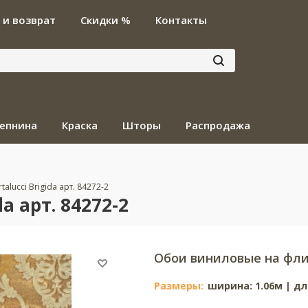
 и возврат
Скидки %
Контакты
епнина
Краска
Шторы
Распродажа
talucci Brigida арт. 84272-2
a арт. 84272-2
Обои виниловые на фли
Размеры:
ширина: 1.06м | дл