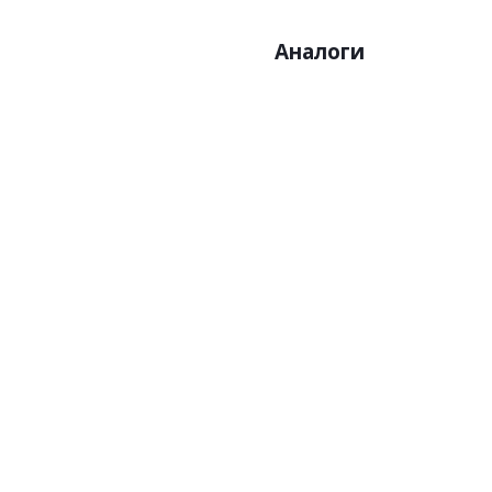
Аналоги
Артикул:Z21744
Арт