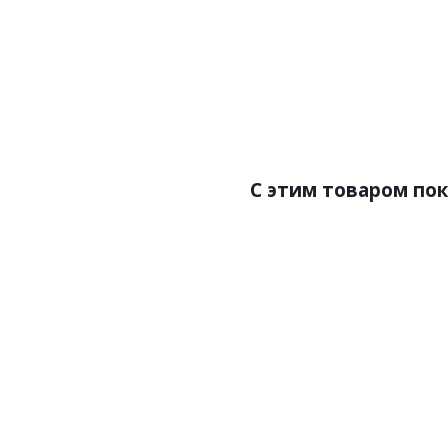
Цена:4650.00р
Цен
Бренд:Zambaiti Parati
Бренд
Страна:Италия
Ст
Размер:0,53х10,05
Раз
C этим товаром по