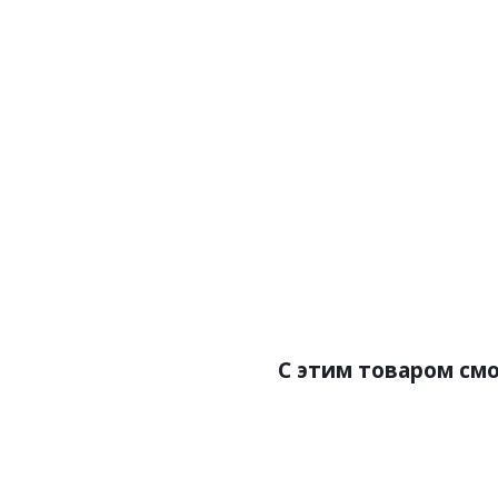
Артикул:P35
Артик
Цена:222.00р
Це
Бренд:Perfect
Страна:Россия
Размер:25х12х2000
С этим товаром см