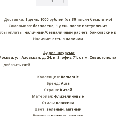
Доставка:
1 день, 1000 рублей (от 30 тысяч бесплатно)
Самовывоз:
бесплатно, 1 день после поступления
обы оплаты:
наличный/безналичный расчет, банковские 
Наличие:
есть в наличии
Адрес шоурума:
 Москва, ул. Азовская, д. 24, к. 3, офис 71, ст.м. Севастопол
Добавить клей
Коллекция:
Romantic
Бренд:
Aura
Страна:
Китай
Материал:
флизелиновые
Стиль:
классика
Цвет:
зеленый,
мятный
Рисунок:
вензель дамаск