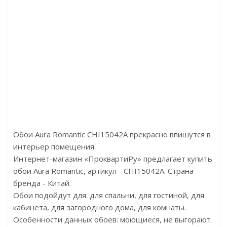
6006
Артикул:15020-6
Артикул:221132
90р
Цена:4800р
Цена:4990р
rburg
Бренд:Alessandro Allori
Бренд:Aura
рмания
Страна:Италия
Страна:Нидерланды
х10,05
Размер:1,06х10
Размер:0,53х10,05
Обои Aura Romantic CHI15042A прекрасно впишутся в
интерьер помещения.
Интернет-магазин «ПроквартиРу» предлагает купить
обои Aura Romantic, артикул - CHI15042A. Страна
бренда - Китай.
Обои подойдут для: для спальни, для гостиной, для
кабинета, для загородного дома, для комнаты.
Особенности данных обоев: моющиеся, не выгорают