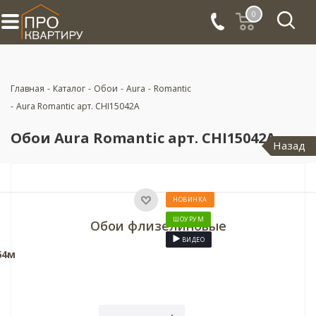
0
Главная
-
Каталог
-
Обои
-
Aura
-
Romantic
-
Aura Romantic арт. CHI15042A
Обои Aura Romantic арт. CHI15042A
Назад
НОВИНКА
ШОУРУМ
Обои флизелиновые
ВИДЕО
64м