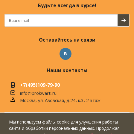
Будьте всегда в курсе!
Оставайтесь на связи
Наши контакты
+7(495)109-79-90
info@prokwarti.ru
Москва, ул. Азовская, д.24, к.3, 2 этаж
Мы используем файлы cookie для улучшения работы
© 2026 Магазин современного интерьера
сайта и обработки персональных данных. Продолжая
"ПроКвартиРу"