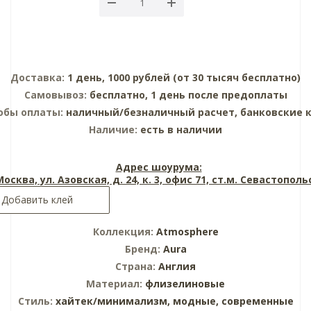
Доставка:
1 день, 1000 рублей (от 30 тысяч бесплатно)
Самовывоз:
бесплатно, 1 день после предоплаты
обы оплаты:
наличный/безналичный расчет, банковские 
Наличие:
есть в наличии
Адрес шоурума:
 Москва, ул. Азовская, д. 24, к. 3, офис 71, ст.м. Севастопол
Добавить клей
Коллекция:
Atmosphere
Бренд:
Aura
Страна:
Англия
Материал:
флизелиновые
Стиль:
хайтек/минимализм,
модные,
современные