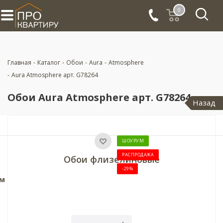
0
Главная
-
Каталог
-
Обои
-
Aura
-
Atmosphere
-
Aura Atmosphere арт. G78264
Обои Aura Atmosphere арт. G78264
Назад
ШОУРУМ
РАСПРОДАЖА
Обои флизелиновые
-29%
4м