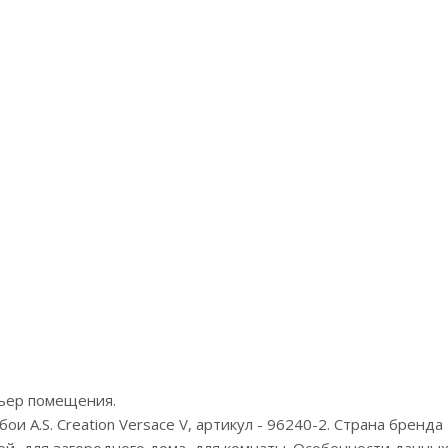
Артикул:IMG5 002/2
Цена:9905р
Бренд:Loymina
Страна:Россия
Размер:1х10,05
рьер помещения.
 A.S. Creation Versace V, артикул - 96240-2. Страна бренда 