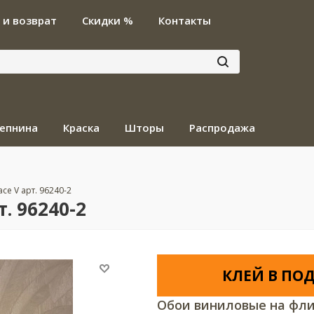
 и возврат
Скидки %
Контакты
епнина
Краска
Шторы
Распродажа
ace V арт. 96240-2
т. 96240-2
КЛЕЙ В ПОД
Обои виниловые на фли