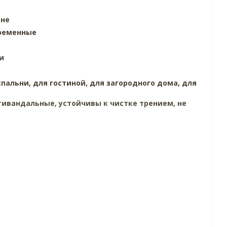
ине
ременные
и
спальни,
для гостиной,
для загородного дома,
для
ивандальные, устойчивы к чистке трением, не