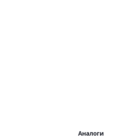
Артикул
Цена:
Бренд:A.S
Страна:
Размер:0
Аналоги