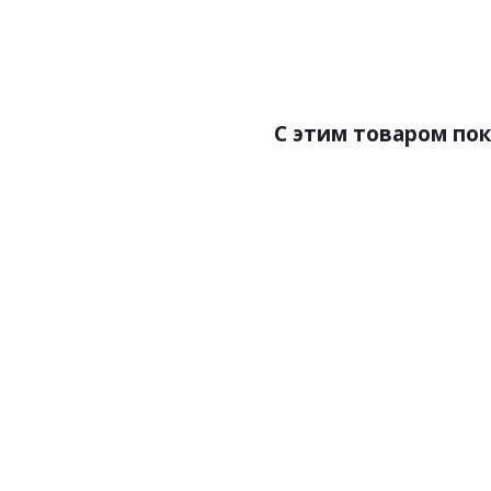
Страна:Италия
Ст
Размер:0,70х10,05
Раз
C этим товаром по