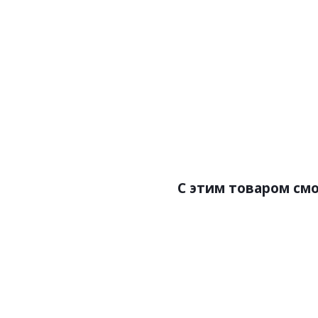
Артикул:U.6.50.402
А
Цена:1491.00р
Бренд:Европласт
Страна:Россия
Размер:120х60х2000
С этим товаром см