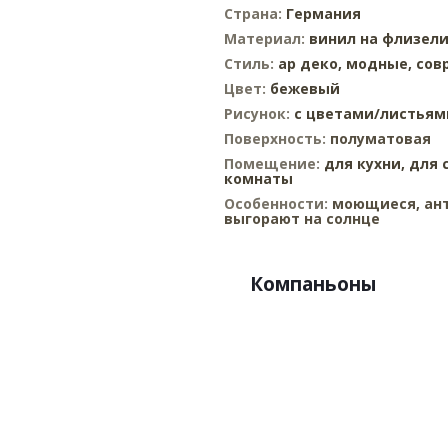
Страна:
Германия
Материал:
винил на флизел
Стиль:
ар деко,
модные,
сов
Цвет:
бежевый
Рисунок:
с цветами/листьям
Поверхность:
полуматовая
Помещение:
для кухни,
для 
комнаты
Особенности:
моющиеся, ант
выгорают на солнце
Компаньоны