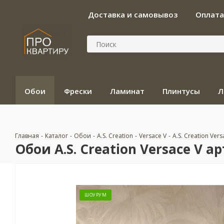
Доставка и самовывоз
Оплата
Обои
Фрески
Ламинат
Плинтусы
Л
Главная
-
Каталог
-
Обои
-
A.S. Creation
-
Versace V
-
A.S. Creation Vers
Обои A.S. Creation Versace V ар
ШОУРУМ