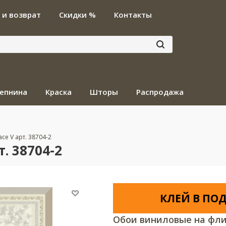
 и возврат
Скидки %
Контакты
епнина
Краска
Шторы
Распродажа
ace V арт. 38704-2
т. 38704-2
КЛЕЙ В ПОД
Обои виниловые на фли