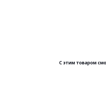
Артикул:Плитка кварц-в
Цена:
Бре
Ст
Разм
С этим товаром см