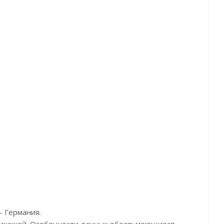
икул:Z12850
Артикул:20047
Артикул:72905
на:13500р
Цена:13950р
Цена:12800р
:Zambaiti Parati
Бренд:Emiliana Parati
Бренд:Decori&Deco
рана:Италия
Страна:Италия
Страна:Италия
мер:0,7х10,05
Размер:1,06х10,05
Размер:1,06x10,0
- Германия.