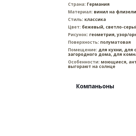
Страна:
Германия
Материал:
винил на флизел
Стиль:
классика
Цвет:
бежевый,
светло-серы
Рисунок:
геометрия,
узор/ор
Поверхность:
полуматовая
Помещение:
для кухни,
для 
загородного дома,
для комн
Особенности:
моющиеся, ант
выгорают на солнце
Компаньоны