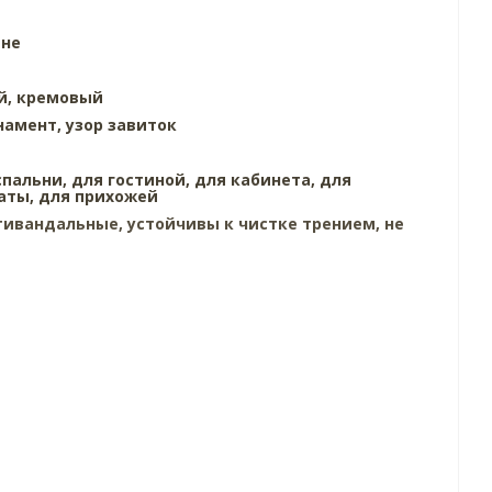
ине
й,
кремовый
намент,
узор завиток
спальни,
для гостиной,
для кабинета,
для
аты,
для прихожей
ивандальные, устойчивы к чистке трением, не