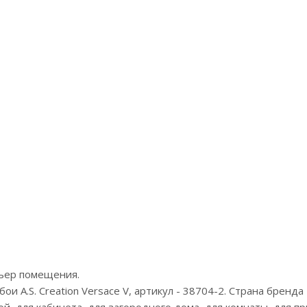
Артикул:Z34942
Арт
Цена:13900р
Це
Бренд:Zambaiti Parati
Бренд
Страна:Италия
Ст
Размер:1,06х10
Раз
рьер помещения.
 A.S. Creation Versace V, артикул - 38704-2. Страна бренда 