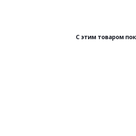
Страна:Италия
Ст
Размер:0,70х10,05
Раз
C этим товаром по