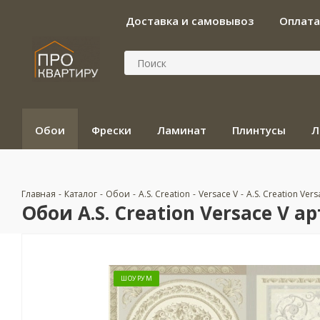
Доставка и самовывоз
Оплата
Обои
Фрески
Ламинат
Плинтусы
Л
Главная
-
Каталог
-
Обои
-
A.S. Creation
-
Versace V
-
A.S. Creation Vers
Обои A.S. Creation Versace V ар
ШОУРУМ