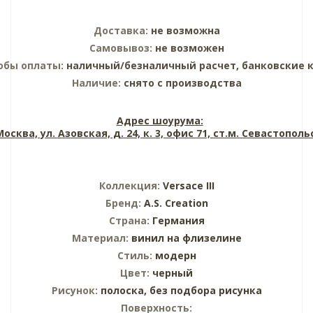
Доставка:
не возможна
Самовывоз:
не возможен
обы оплаты:
наличный/безналичный расчет, банковские 
Наличие:
снято с производства
Адрес шоурума:
 Москва, ул. Азовская, д. 24, к. 3, офис 71, ст.м. Севастопол
Коллекция:
Versace III
Бренд:
A.S. Creation
Страна:
Германия
Материал:
винил на флизелине
Стиль:
модерн
Цвет:
черный
Рисунок:
полоска,
без подбора рисунка
Поверхность: