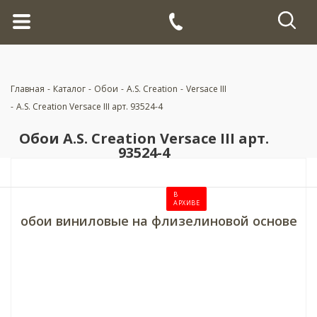
Главная
-
Каталог
-
Обои
-
A.S. Creation
-
Versace III
-
A.S. Creation Versace III арт. 93524-4
Обои A.S. Creation Versace III арт.
93524-4
В
АРХИВЕ
обои виниловые на флизелиновой основе