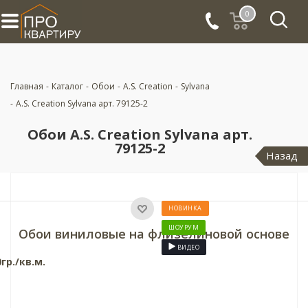
0
Главная
-
Каталог
-
Обои
-
A.S. Creation
-
Sylvana
-
A.S. Creation Sylvana арт. 79125-2
Обои A.S. Creation Sylvana арт.
79125-2
Назад
НОВИНКА
ШОУРУМ
Обои виниловые на флизелиновой основе
ВИДЕО
гр./кв.м.