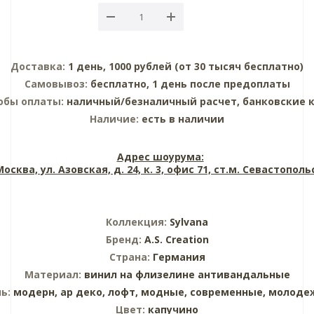
Доставка:
1 день, 1000 рублей (от 30 тысяч бесплатно)
Самовывоз:
бесплатно, 1 день после предоплаты
обы оплаты:
наличный/безналичный расчет, банковские 
Наличие:
есть в наличии
Адрес шоурума:
 Москва, ул. Азовская, д. 24, к. 3, офис 71, ст.м. Севастопол
Коллекция:
Sylvana
Бренд:
A.S. Creation
Страна:
Германия
Материал:
винил на флизелине
антивандальные
ль:
модерн,
ар деко,
лофт,
модные,
современные,
молоде
Цвет:
капучино