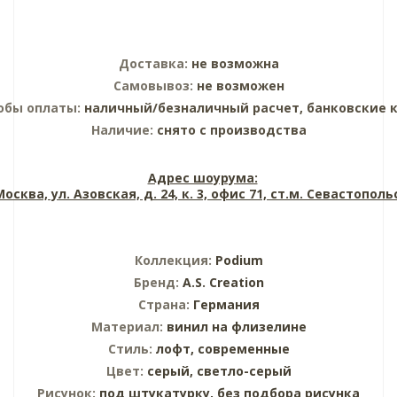
Доставка:
не возможна
Самовывоз:
не возможен
обы оплаты:
наличный/безналичный расчет, банковские 
Наличие:
снято с производства
Адрес шоурума:
 Москва, ул. Азовская, д. 24, к. 3, офис 71, ст.м. Севастопол
Коллекция:
Podium
Бренд:
A.S. Creation
Страна:
Германия
Материал:
винил на флизелине
Стиль:
лофт,
современные
Цвет:
серый,
светло-серый
Рисунок:
под штукатурку,
без подбора рисунка