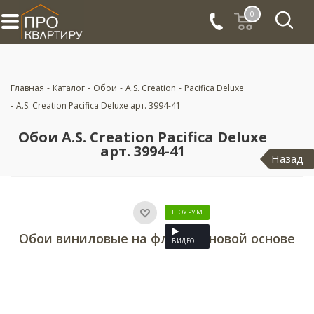
0
Главная
-
Каталог
-
Обои
-
A.S. Creation
-
Pacifica Deluxe
-
A.S. Creation Pacifica Deluxe арт. 3994-41
Обои A.S. Creation Pacifica Deluxe
арт. 3994-41
Назад
ШОУРУМ
Обои виниловые на флизелиновой основе
ВИДЕО