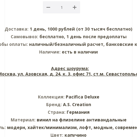
Доставка:
1 день, 1000 рублей (от 30 тысяч бесплатно)
Самовывоз:
бесплатно, 1 день после предоплаты
обы оплаты:
наличный/безналичный расчет, банковские 
Наличие:
есть в наличии
Адрес шоурума:
 Москва, ул. Азовская, д. 24, к. 3, офис 71, ст.м. Севастопол
Коллекция:
Pacifica Deluxe
Бренд:
A.S. Creation
Страна:
Германия
Материал:
винил на флизелине
антивандальные
ль:
модерн,
хайтек/минимализм,
лофт,
модные,
совреме
Цвет:
капучино